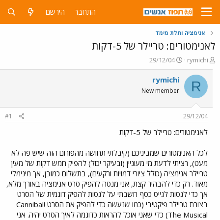
התחבר
הירשם
אנימציה ותלת מימד
לאנימטורים: טריילר של 5-דקות
פ
פ
29/12/04
rymichi
ו
ו
ת
ר
rymichi
R
ח
ס
New member
ה
ם
נ
ב
ו
ת
#1
29/12/04
ש
א
א
ר
לאנימטורים: טריילר של 5-דקות
י
ך
לכל האנימטורים שמביניכם (קיבלתי תחושה מהפורום הזה שיש פה לא
מעט), רציתי לדעת מי מעוניין (ובעיקר יכול) להפיק חמש דקות של מעין
טריילר אנימציה (כולל ציורי דמויות ורקעים), בתשלום כמובן, אך מינימלי
מאוד. רק כדי להבהיר קצת, אני מנסה להפיק סרט אנימציה באורך מלא,
אך כדי לנסות לגייס כסף חשבתי על לנסות להפיק דוגמית של הסרט
בצורת טריילר פיקטיבי (כמו שנעשה כדי להפיק את הסרט Cannibal!
The Musical) כדי שאני אוכל להראות כדוגמה לאיך הסרט יהיה. אני