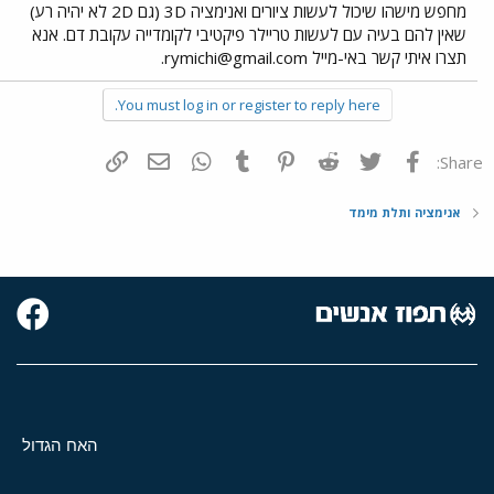
מחפש מישהו שיכול לעשות ציורים ואנימציה 3D (גם 2D לא יהיה רע)
שאין להם בעיה עם לעשות טריילר פיקטיבי לקומדייה עקובת דם. אנא
תצרו איתי קשר באי-מייל
rymichi@gmail.com
.
You must log in or register to reply here.
פייסבוק
Twitter
Reddit
Pinterest
Tumblr
WhatsApp
דואר אלקטרוני
הוסף קישור
Share:
אנימציה ותלת מימד
האח הגדול