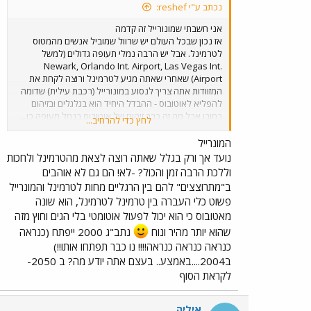
נכתב ע"י reshef:
אני חשבתי שמונורייל זה קדמה
אז נכון שבכל העולם יש שרוול שמוביל אנשים מהמטוס
לטרמינל. אבל יש הרבה נמלי תעופה גדולים (למשל
Newark, Orlando Int. Airport, Las Vegas Int.
Airport) שאחרי שאתה מגיע לטרמינל ורוצה לקחת את
המזוודות אתה צריך לנסוע במונורייל (רכבת עילית) שדומה
להפליא לאוטובוס - ההבדל היחיד הוא בגלגלים ובזיהום
כמובן אבל מה זה כבר זיהום של אוטובוס בנמל תעופה כן...
לחץ כדי להרחיב...
המונורייל הזה מעכב אותך (עד שאתה מוצא איפה עולים,
עד שמגיעה הרכבת וכו´) ומטרטר אותך, הרבה יותר
המונרייל
מהאוטובוס של נתב"ג. אז יש יתרון שהנתב"ג שלנו קטן
נועד אך ורק בגלל שאתה רוצה לצאת מהטרמינל ולחכות
(בינתיים?) אחרי הכל. וחוצמזה בקצב ההתקדמות של נתב"ג
וללכת הרבה זמן והכול? -לא! הם גם לא אוהבים
2000 נראה לי שאני כבר אוכל להמריא מחיפה...
ב"מתרוצצים" להם בין הרגליים מחות לטרמינל והמונרייל
פשוט כלי העברה בין טרמינל לטרמינל, הוא שונה
מאטובוס כי הוא יכול לפעול אוטומטי בלי הגים וחוץ מזה
שהוא יותר מהיר ונוח
נתב"ג 2000 ייפתח (כנראה
כנראה כנראה כנראה!!!! נו כבר תפתחו אותו!!)
ב2004....באמצע.. בעצם אתה יודע מה? ב 2050-
לקראת הסוף
איליה.