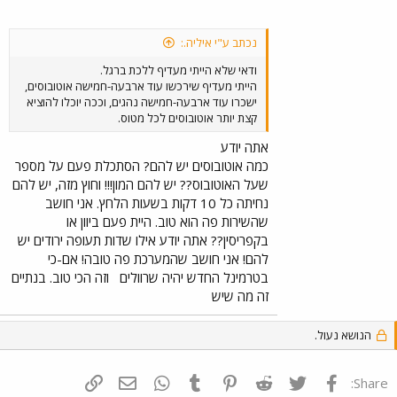
נכתב ע"י איליה.:
ודאי שלא הייתי מעדיף ללכת ברגל.
הייתי מעדיף שירכשו עוד ארבעה-חמישה אוטובוסים,
ישכרו עוד ארבעה-חמישה נהגים, וככה יוכלו להוציא
קצת יותר אוטובוסים לכל מטוס.
אתה יודע
כמה אוטובוסים יש להם? הסתכלת פעם על מספר
שעל האוטובוס?? יש להם המון!!! וחוץ מזה, יש להם
נחיתה כל 10 דקות בשעות הלחץ. אני חושב
שהשירות פה הוא טוב. היית פעם ביוון או
בקפריסין?? אתה יודע אילו שדות תעופה ירודים יש
להם! אני חושב שהמערכת פה טובה! אם-כי
בטרמינל החדש יהיה שרוולים
וזה הכי טוב. בנתיים
זה מה שיש
הנושא נעול.
פייסבוק
Twitter
Reddit
Pinterest
Tumblr
WhatsApp
דואר אלקטרוני
הוסף קישור
Share: