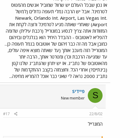
אז נכון שבכל העולם יש שרוול שמוביל אנשים מהמטוס
לטרמינל. אבל יש הרבה נמלי תעופה גדולים (למשל
Newark, Orlando Int. Airport, Las Vegas Int.
Airport) שאחרי שאתה מגיע לטרמינל ורוצה לקחת את
המזוודות אתה צריך לנסוע במונורייל (רכבת עילית) שדומה
להפליא לאוטובוס - ההבדל היחיד הוא בגלגלים ובזיהום
כמובן אבל מה זה כבר זיהום של אוטובוס בנמל תעופה כן...
המונורייל הזה מעכב אותך (עד שאתה מוצא איפה עולים,
עד שמגיעה הרכבת וכו´) ומטרטר אותך, הרבה יותר
מהאוטובוס של נתב"ג. אז יש יתרון שהנתב"ג שלנו קטן
(בינתיים?) אחרי הכל. וחוצמזה בקצב ההתקדמות של
נתב"ג 2000 נראה לי שאני כבר אוכל להמריא מחיפה...
Sפיידי
S
New member
#17
22/8/02
המונרייל