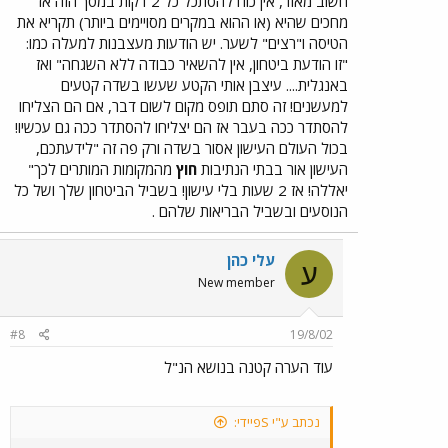
חשוב מאוד, אין כוח להסתכל כל 2 דקות במסך הזה אז
מחכים שהיא (או ההוא במקרים מסויימים ביותר) תקריא את
הטיסה ו"רצים" לשער. יש הודעות מעצבנות למעלה כמו:
"זו הודעת ביטחון, אין להשאיר כבודה ללא השגחה" ואז
באנגלית.... עיצבן אותי הקטע שעשו בשדה קטעים
למעשנים! זה סתם תופס מקום לשום דבר, אם הם הצליחו
להסתדר ככה בעבר אז הם יצליחו להסתדר ככה גם עכשיו!
בכול העולם העישון אסור בשדה ורק פה זה "לידעתכם,
העישון אור בבתי הנתיבות
חוץ
מהמקומות המותרים לכך"
יאללה! אז 2 שעות בלי עישון! בשביל הביטחון שלך ושל כל
הנוסעים ובשביל הבריאות שלהם .
עלי כהן
ע
New member
#8
19/8/02
עוד הערה קטנה בנושא הנ"ל
נכתב ע"י Sפיידי: