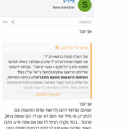
Sפיידי
S
New member
#9
20/8/02
אני זוכר
נכתב ע"י עלי כהן:
עוד הערה קטנה בנושא הנ"ל
אני מקווה שהפירוט הנ"ל שיכנע שמדובר באיזה תופעה
תמוהה ולא ב"דלפקים + שערי יציאה" . שכחתי להוסיף
שדלפקי הרישום עוסקים (למשל ב"אל על") ב
כל
הטיסות היוצאות מטעם החברה
ולא בטיסה מסויימת,
מה שלא כן לגבי שערי היציאה, שמטבע הדברים מיועדת
לטיסה אחת, יחידה ומסויימת כדי שמי שנוסע
לאמשטרדם לא יגיע בטעות למטוס היוצא לבנקוק...
לחץ כדי להרחיב...
מעניין לשמוע את תגובת ראשי "מינהל התעופה
האזרחית" בישראל, אלה, שמשכורתם מגרדת את
אני זוכר
השחקים,אך תשובות סבירות - לא בטוח שיש להם למרות
שפעם שלחתי להם (לרשות שדות התעופה וגם
מעמדם הרם...
לנתב"ג) אי-מייל ועד היום לא ענו לי. הם עושים צחוק
מהכול... בכול מקרה רציתי לדעות אם אתה יודע: כתבו
באתר שלהם שיש מנוי לבדיקת דרכונים מזורזת (הזה