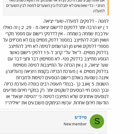
אם אתה קובע עובדה כזו, מן הראוי שתנמק. זה דווקא נשמע מאד
הגיוני - כדי שאנשים לא יתבלבלו בין השערים למטה לבין השערים
למעלה.
למטה - דלפקים. למעלה-שערי יציאה
1 ) יש הרבה יותר דלפקים לרישום יציאה מ - 29. 2 ) זה כאילו
עירבבת שמחה בשמחה - אין לדלפקי רישום עם מספר מקרי
ושאין חובה להתייצב במספר דלפק מסויים (גם לא מכריזים על
מספרי דלפקים ואיש מן הנרשמים לטיסה לא חייב להתייצב
בדלפק מסויים- ל"אל על" קרוב ל-15 דלפקי רישום כאשר
הנוסע מתייצב בדלפק פנוי- לא מסויים!!) דבר וחצי דבר עם
שער יציאה, 3 ) אין הכרזה על התייצבות לטיסה מסויימת
בדלפק מסויים. 4 ) מערכת הכריזה בקומת היציאה (העליונה)
איננה נשמעת באולם רישום הנוסעים לטיסות ולחברות
השונות. 5 )אגב כך -בנמלי תעופה רבים בוטלה מערכת כריזה
ובכך הפכו חיי הנוסעים לשקטים יותר. רק במקרי חירום מודיעים
לנוסעים אחרונים שלא התייצבו לטיסה כי "הטיסה יוצאת" או
הודעות חירום אחרות. עכשיו הנימוקים משכנעים את "איליה"?
Sפיידי
S
New member