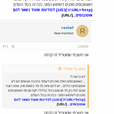
האוטובוסים מוכנים לשימוש המוני. ככה זה בכול העולם
‏[URL='http://']
כמובן למדינות שעוד נשאר להם
אוטובוסים...
[/URL]
reshef
R
New member
#15
22/8/02
אני חשבתי שמונורייל זה קדמה
נכתב ע"י Sפיידי:
לא נראה לי
... האוטובוסים האלו מוכנים לעמוד בהרבה אנשים! הם לא
אוטובוסים רגילים... יש להם איזה 10-15 כסאות וזהו, אתה רוצה
שהם יעלו רק 15 אנשים בכול נגלה?! ייקח שנים! האוטובוסים
מוכנים לשימוש המוני. ככה זה בכול העולם
‏[URL='http://']
כמובן למדינות שעוד נשאר להם
אוטובוסים...
[/URL]
אני חשבתי שמונורייל זה קדמה