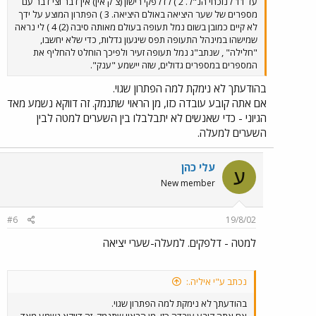
עד 11 לנוכחי הנ"ל. 2 ) לדלפקי רישון (צ´ק אין) אין דבר וצי דבר עם
מספרים של שער היציאה באולם היציאה. 3 ) הפתרון המוצע על ידך
לא קיים כמובן בשום נמל תעופה בעולם מאותה סיבה (2) 4 ) לי נראה
שמישהו במינהל התעופה תפס שיגעון גדלות, כדי שלא יחשבו,
"חלילה" , שנתב"ג נמל תעופה זעיר ולפיכך הוחלט להחליף את
המספרים במספרים גדולים, שזה יישמע "ענק".
בהודעתך לא נימקת למה הפתרון שגוי.
אם אתה קובע עובדה כזו, מן הראוי שתנמק. זה דווקא נשמע מאד
הגיוני - כדי שאנשים לא יתבלבלו בין השערים למטה לבין
השערים למעלה.
עלי כהן
ע
New member
#6
19/8/02
למטה - דלפקים. למעלה-שערי יציאה
נכתב ע"י איליה.:
בהודעתך לא נימקת למה הפתרון שגוי.