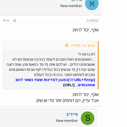
א
New member
#16
22/8/02
אוקיי, יכול להיות.
נכתב ע"י Sפיידי:
לא נראה לי
... האוטובוסים האלו מוכנים לעמוד בהרבה אנשים! הם לא
אוטובוסים רגילים... יש להם איזה 10-15 כסאות וזהו, אתה רוצה
שהם יעלו רק 15 אנשים בכול נגלה?! ייקח שנים! האוטובוסים
מוכנים לשימוש המוני. ככה זה בכול העולם
‏[URL='http://']
כמובן למדינות שעוד נשאר להם
אוטובוסים...
[/URL]
אוקיי, יכול להיות.
אבל עדיין, הם דוחסים יותר מדי אנשים.
Sפיידי
S
New member