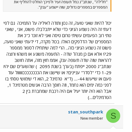
"חלילה" , שנתב"ג נמל תעופה זעיר ולפיכך הוחלט להחליף את
המספרים במספרים גדולים, שזה יישמע "ענק".
יכול להיות שאני טועה, זה נכון ותודה לאיליה על התמיכה
גם לפי
דעתי זה היה נשמע הגיוני כדי שלא ייתבלבלו. פשוט, אני , שאני
טתי רוב הפעמים עשיתי טרום טיסה ואני לא זוכר כ"כ את
המספרים של הדלפקים האלו. בכול מקרה, די ידעתי שאני טועה,
פשוט זה נשמע הגיוני כזה... הרי למה שיתחילו לספור ממספר
29?! אלא אם כן מנהל שדה - התעופה משוגע או משהו! ורוצה
להראות שזה שדה תעופה ענק. אממ חוץ מזה, אתה חושב
שנתב"ג 2000 ייפתח (בערך בשנת 2095
) שהשערים שם יהיו
1-29 כדי "לסדר" עניינים? או שיישנו את הככככככככוווווול עוד
פעם או שייעשו 44-.... (ד"א
טרמינל 2, הוא די שימושי טסתי בו
לפני כמה ימים הוא נחמד, וזה חוסך הרבה אנשים מטרמינל 1,
אבל הוא היה יותר יעיל אם היה רכבת שמחברת בין 2
הטרמינלים....)
stan_southpark
S
New member