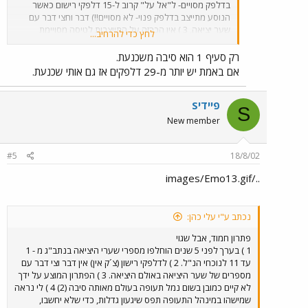
בדלפק מסויים- ל"אל על" קרוב ל-15 דלפקי רישום כאשר
הנוסע מתייצב בדלפק פנוי- לא מסויים!!) דבר וחצי דבר עם
שער יציאה, 3 ) אין הכרזה על התייצבות לטיסה מסויימת
לחץ כדי להרחיב...
בדלפק מסויים. 4 ) מערכת הכריזה בקומת היציאה (העליונה)
איננה נשמעת באולם רישום הנוסעים לטיסות ולחברות
רק סעיף 1 הוא סיבה משכנעת.
השונות. 5 )אגב כך -בנמלי תעופה רבים בוטלה מערכת כריזה
אם באמת יש יותר מ-29 דלפקים אז גם אותי שכנעת.
ובכך הפכו חיי הנוסעים לשקטים יותר. רק במקרי חירום
מודיעים לנוסעים אחרונים שלא התייצבו לטיסה כי "הטיסה
יוצאת" או הודעות חירום אחרות. עכשיו הנימוקים משכנעים את
Sפיידי
S
"איליה"?
New member
#5
18/8/02
../images/Emo13.gif
נכתב ע"י עלי כהן:
פתרון חמוד, אבל שגוי
1 ) בערך לפני 5 שנים הוחלפו מספרי שערי היציאה בנתב"ג מ - 1
עד 11 לנוכחי הנ"ל. 2 ) לדלפקי רישון (צ´ק אין) אין דבר וצי דבר עם
מספרים של שער היציאה באולם היציאה. 3 ) הפתרון המוצע על ידך
לא קיים כמובן בשום נמל תעופה בעולם מאותה סיבה (2) 4 ) לי נראה
שמישהו במינהל התעופה תפס שיגעון גדלות, כדי שלא יחשבו,