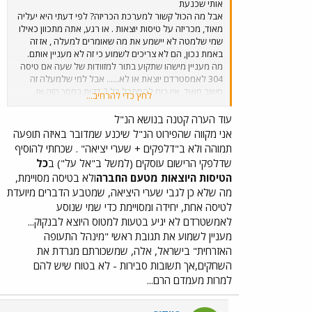
אותי שכנעת
אבל מה הכול קשור למערכת הכריזה? לפי דעתי היא יעליה
מאוד, מכריזה על טיסות יוצאות . או רגע, אתה מתכוון כאילו
שמי שלמטה לא יישמע את מה שאומרים למעלה , אז זה
באמת נכון, הם לא צריכים לשמוע כי זה לא מעניין אותם.
מה מעניין מישהו שתקוע בתור למזוודות של שעה אם טיסה
304 לאמסטרדם יוצאת או לא...... אבל למי שלמעלה זה
חשוב מאוד, אין כוח להסתכל כל 2 דקות במסך הזה אז
לחץ כדי להרחיב...
מחכים שהיא (או ההוא במקרים מסויימים ביותר) תקריא את
הטיסה ו"רצים" לשער. יש הודעות מעצבנות למעלה כמו:
עוד הערה קטנה בנושא הנ"ל
"זו הודעת ביטחון, אין להשאיר כבודה ללא השגחה" ואז
אני מקווה שהפירוט הנ"ל שיכנע שמדובר באיזה תופעה
באנגלית.... עיצבן אותי הקטע שעשו בשדה קטעים
תמוהה ולא ב"דלפקים + שערי יציאה" . שכחתי להוסיף
למעשנים! זה סתם תופס מקום לשום דבר, אם הם הצליחו
שדלפקי הרישום עוסקים (למשל ב"אל על") ב
כל
להסתדר ככה בעבר אז הם יצליחו להסתדר ככה גם עכשיו!
הטיסות היוצאות מטעם החברה
ולא בטיסה מסויימת,
בכול העולם העישון אסור בשדה ורק פה זה "לידעתכם,
מה שלא כן לגבי שערי היציאה, שמטבע הדברים מיועדת
העישון אור בבתי הנתיבות
חוץ
מהמקומות המותרים לכך"
יאללה! אז 2 שעות בלי עישון! בשביל הביטחון שלך ושל כל
לטיסה אחת, יחידה ומסויימת כדי שמי שנוסע
הנוסעים ובשביל הבריאות שלהם .
לאמשטרדם לא יגיע בטעות למטוס היוצא לבנקוק...
מעניין לשמוע את תגובת ראשי "מינהל התעופה
האזרחית" בישראל, אלה, שמשכורתם מגרדת את
השחקים,אך תשובות סבירות - לא בטוח שיש להם
למרות מעמדם הרם...