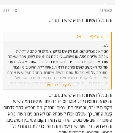
#13
21/8/02
זה בגלל השירות החרא שיש בנתב"ג.
נכתב ע"י Sפיידי:
לא...
הם לא נמצאים שם, וגם אין שם בדיוק שערים זה סתם 3 דלתות
שכתוב עליהם ABC או משהו... כי כולם גם יוצאים לשם, אחרי שאתה
עובר את ביקורת הדרכונים -"משטרת גבולות
"- אתה יוצא לשם עם
עוד כל האנשים ששם ומחכה לראות באיזה דלת האוטובוס יעצור
ומתנפל על האוטובוס!
אתם יודעים, שחזרתי מחו"ל השבוע אז אנחנו
היינו בתור לביקורת דרכונים ואנחנו היינו האוטובוס הראשון של
הטיסה ואז בא עוד אחד ואני מסתכל אחורה ופתאום איזה 100 איש
לחץ כדי להרחיב...
רצים ככה עם כל התיקים והכול ויש להם פרצוף כזה על הפרצוף
שלהם, שאני יגיע ראשון אני יגיע ראשון!! אח זה היה מצחיק זה נראה
זה בגלל השירות החרא שיש בנתב"ג.
כמו שוורים שרודפים אחרי מישהו!!
זה שהם דוחסים לכל אוטובוס הרבה יותר אנשים ממה שיש
מקומות ישיבה, ובפנים חם, צפוף ומחניק. מה מפריע להם לדחוס
קצת פחות, כך שכולם יוכלו לשבת? הם לא מבינים משהו נורא
פשוט: זה שבאוטובוסים יש הרבה מאד מקום פנוי בין המושבים,
זה לא נועד כדי שאנשים יעמדו! זה נועד כדי לתת מקום לכל
המטען שהנוסעים לוקחים איתם.