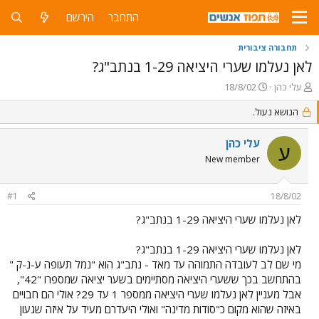
התחבר
הירשם
תחבורה ציבורית
לאן נעלמו שערי היציאה 1-29 בנתב"ג?
פ
פ
עלי כהן
18/8/02
ו
ו
ת
הנושא נעול.
ר
ח
ס
ה
ם
עלי כהן
ע
נ
ב
New member
ו
ת
ש
א
א
ר
#1
18/8/02
י
ך
לאן נעלמו שערי היציאה 1-29 בנתב"ג?
לאן נעלמו שערי היציאה 1-29 בנתב"ג?
מי שם לב לעובדה התמוהה עד מאד - נתב"ג הוא "נמל תעופה ע-נ-ק "
בהתחשב בכך ששערי היציאה מסתיימים בשער יציאה שמספרו "42",
אבל מעניין לאן נעלמו שערי היציאה ממספר 1 עד 29? אולי הם חבויים
באיזה שהוא מקום כ"סודות מדינה" ואולי היעדרם מעיד על איזה שגעון