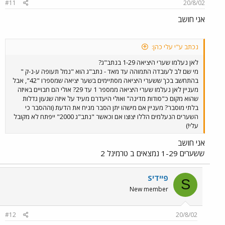
#11
20/8/02
אני חושב
נכתב ע"י עלי כהן:
לאן נעלמו שערי היציאה 1-29 בנתב"ג?
מי שם לב לעובדה התמוהה עד מאד - נתב"ג הוא "נמל תעופה ע-נ-ק "
בהתחשב בכך ששערי היציאה מסתיימים בשער יציאה שמספרו "42", אבל
מעניין לאן נעלמו שערי היציאה ממספר 1 עד 29? אולי הם חבויים באיזה
שהוא מקום כ"סודות מדינה" ואולי היעדרם מעיד על איזה שגעון גדלות
בלתי מוסבר? מעניין אם מישהו יתן הסבר מניח את הדעת (וההסבר כי
השערים הנעלמים הללו יצוצו אם וכאשר "נתב"ג 2000" ייפתח לא מקובל
עלי!)
אני חושב
ששערים 1-29 נמצאים ב טרמינל 2
Sפיידי
S
New member
#12
20/8/02