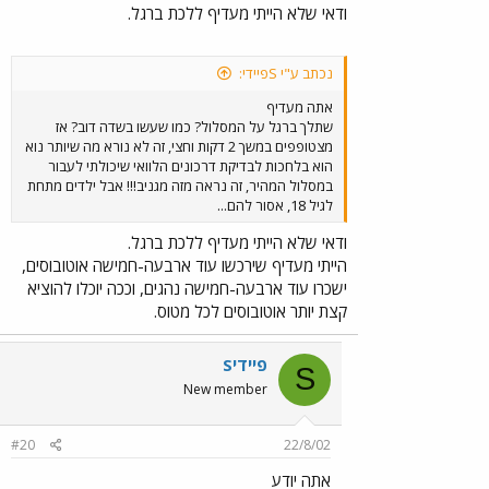
ודאי שלא הייתי מעדיף ללכת ברגל.
נכתב ע"י Sפיידי:
אתה מעדיף
שתלך ברגל על המסלול? כמו שעשו בשדה דוב? אז
מצטופפים במשך 2 דקות וחצי, זה לא נורא מה שיותר נוא
הוא בלחכות לבדיקת דרכונים הלוואי שיכולתי לעבור
במסלול המהיר, זה נראה מזה מגניב!!! אבל ילדים מתחת
לגיל 18, אסור להם...
ודאי שלא הייתי מעדיף ללכת ברגל.
הייתי מעדיף שירכשו עוד ארבעה-חמישה אוטובוסים,
ישכרו עוד ארבעה-חמישה נהגים, וככה יוכלו להוציא
קצת יותר אוטובוסים לכל מטוס.
Sפיידי
S
New member
#20
22/8/02
אתה יודע