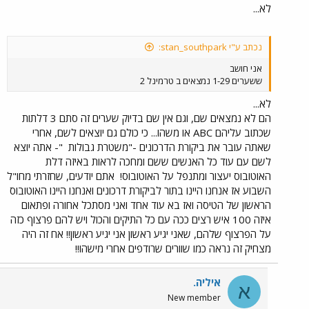
לא...
נכתב ע"י stan_southpark:
אני חושב
ששערים 1-29 נמצאים ב טרמינל 2
לא...
הם לא נמצאים שם, וגם אין שם בדיוק שערים זה סתם 3 דלתות
שכתוב עליהם ABC או משהו... כי כולם גם יוצאים לשם, אחרי
שאתה עובר את ביקורת הדרכונים -"משטרת גבולות
"- אתה יוצא
לשם עם עוד כל האנשים ששם ומחכה לראות באיזה דלת
האוטובוס יעצור ומתנפל על האוטובוס!
אתם יודעים, שחזרתי מחו"ל
השבוע אז אנחנו היינו בתור לביקורת דרכונים ואנחנו היינו האוטובוס
הראשון של הטיסה ואז בא עוד אחד ואני מסתכל אחורה ופתאום
איזה 100 איש רצים ככה עם כל התיקים והכול ויש להם פרצוף כזה
על הפרצוף שלהם, שאני יגיע ראשון אני יגיע ראשון!! אח זה היה
מצחיק זה נראה כמו שוורים שרודפים אחרי מישהו!!
איליה.
א
New member