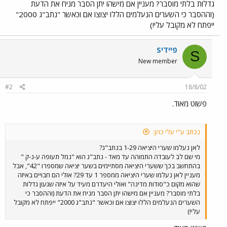
גדלות בלתי מוסבר? מעניין אם מישהו יתן הסבר מניח את הדעת
(וההסבר כי השערים הנעלמים הללו יצוצו אם וכאשר "נתב"ג 2000"
ייפתח לא מקובל עלי!)
Sפיידי
S
New member
#2
18/8/02
פשוט מאוד.
נכתב ע"י עלי כהן:
לאן נעלמו שערי היציאה 1-29 בנתב"ג?
מי שם לב לעובדה התמוהה עד מאד - נתב"ג הוא "נמל תעופה ע-נ-ק "
בהתחשב בכך ששערי היציאה מסתיימים בשער יציאה שמספרו "42", אבל
מעניין לאן נעלמו שערי היציאה ממספר 1 עד 29? אולי הם חבויים באיזה
שהוא מקום כ"סודות מדינה" ואולי היעדרם מעיד על איזה שגעון גדלות
בלתי מוסבר? מעניין אם מישהו יתן הסבר מניח את הדעת (וההסבר כי
השערים הנעלמים הללו יצוצו אם וכאשר "נתב"ג 2000" ייפתח לא מקובל
עלי!)