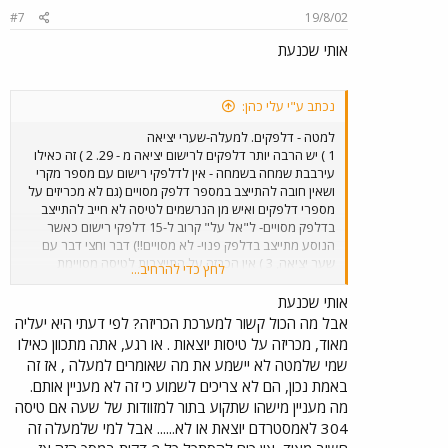
#7
19/8/02
אותי שכנעת
נכתב ע"י עלי כהן:
למטה - דלפקים. למעלה-שערי יציאה
1 ) יש הרבה יותר דלפקים לרישום יציאה מ - 29. 2 ) זה כאילו
עירבבת שמחה בשמחה - אין לדלפקי רישום עם מספר מקרי
ושאין חובה להתייצב במספר דלפק מסויים (גם לא מכריזים על
מספרי דלפקים ואיש מן הנרשמים לטיסה לא חייב להתייצב
בדלפק מסויים- ל"אל על" קרוב ל-15 דלפקי רישום כאשר
הנוסע מתייצב בדלפק פנוי- לא מסויים!!) דבר וחצי דבר עם
שער יציאה, 3 ) אין הכרזה על התייצבות לטיסה מסויימת
לחץ כדי להרחיב...
בדלפק מסויים. 4 ) מערכת הכריזה בקומת היציאה (העליונה)
איננה נשמעת באולם רישום הנוסעים לטיסות ולחברות
אותי שכנעת
השונות. 5 )אגב כך -בנמלי תעופה רבים בוטלה מערכת כריזה
אבל מה הכול קשור למערכת הכריזה? לפי דעתי היא יעליה
ובכך הפכו חיי הנוסעים לשקטים יותר. רק במקרי חירום
מאוד, מכריזה על טיסות יוצאות . או רגע, אתה מתכוון כאילו
מודיעים לנוסעים אחרונים שלא התייצבו לטיסה כי "הטיסה
שמי שלמטה לא יישמע את מה שאומרים למעלה , אז זה
יוצאת" או הודעות חירום אחרות. עכשיו הנימוקים משכנעים את
באמת נכון, הם לא צריכים לשמוע כי זה לא מעניין אותם.
"איליה"?
מה מעניין מישהו שתקוע בתור למזוודות של שעה אם טיסה
304 לאמסטרדם יוצאת או לא...... אבל למי שלמעלה זה