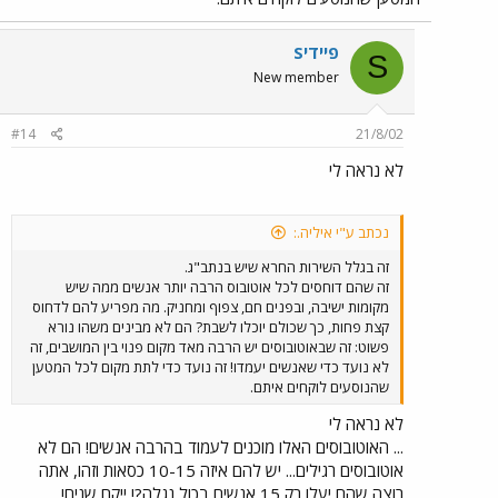
Sפיידי
S
New member
#14
21/8/02
לא נראה לי
נכתב ע"י איליה.:
זה בגלל השירות החרא שיש בנתב"ג.
זה שהם דוחסים לכל אוטובוס הרבה יותר אנשים ממה שיש
מקומות ישיבה, ובפנים חם, צפוף ומחניק. מה מפריע להם לדחוס
קצת פחות, כך שכולם יוכלו לשבת? הם לא מבינים משהו נורא
פשוט: זה שבאוטובוסים יש הרבה מאד מקום פנוי בין המושבים, זה
לא נועד כדי שאנשים יעמדו! זה נועד כדי לתת מקום לכל המטען
שהנוסעים לוקחים איתם.
לא נראה לי
... האוטובוסים האלו מוכנים לעמוד בהרבה אנשים! הם לא
אוטובוסים רגילים... יש להם איזה 10-15 כסאות וזהו, אתה
רוצה שהם יעלו רק 15 אנשים בכול נגלה?! ייקח שנים!