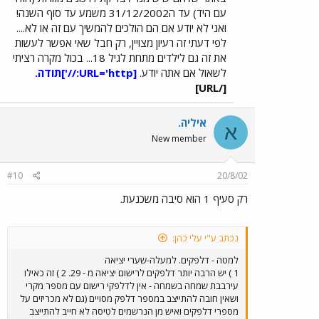
עם היד) עד ה31/12/2002 משמע עד סוף השנה!
ואני לא יודע אם הם הולכים להמשיך עם זה או לא....
לפי דעתי זה רעיון מצויין, רק חבל שאי אפשר לעשות
את זה גם לילדים מתחת לגיל 18... בכול מקרה רציתי
לשאול אם אתה יודע.
[URL='http://']
תודה.
[/URL]
איליה.
א
New member
#10
20/8/02
רק סעיף 1 הוא סיבה משכנעת.
נכתב ע"י עלי כהן:
למטה - דלפקים. למעלה-שערי יציאה
1 ) יש הרבה יותר דלפקים לרישום יציאה מ - 29. 2 ) זה כאילו
עירבבת שמחה בשמחה - אין לדלפקי רישום עם מספר מקרי
ושאין חובה להתייצב במספר דלפק מסויים (גם לא מכריזים על
מספרי דלפקים ואיש מן הנרשמים לטיסה לא חייב להתייצב