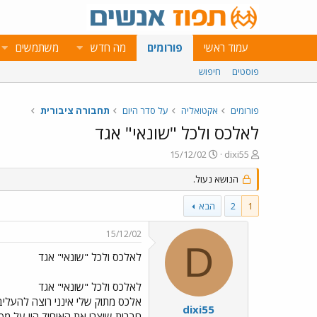
עמוד ראשי
פורומים
מה חדש
משתמשים
פוסטים
חיפוש
פורומים
אקטואליה
על סדר היום
תחבורה ציבורית
לאלכס ולכל "שונאי" אגד
פ
פ
15/12/02
dixi55
ו
ו
ת
ר
הנושא נעול.
ח
ס
ה
ם
1
2
הבא
נ
ב
ו
ת
15/12/02
ש
א
D
א
ר
לאלכס ולכל "שונאי" אגד
י
ך
לאלכס ולכל "שונאי" אגד
אלכס מתוק שלי אינני רוצה להעליב
dixi55
חברות שיצרו את האיחוד היו על מ