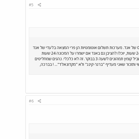
#5
לא מקבל שום ביקורת על אגד. לחברת מרגלית אין אוטובוסים איכותיים כשל אגד. הם בטח לא יחזיקו מעמד כמו ה- 0404 של אגד. מערכות תשלום אוטומטיות הן פרי המצאה בלעדי של אגד
(פטנט רשום) וגם דן בא ורכש ידע מאגד. לגבי מכונות לממכר כרטיסים: כשבכל מקום שיש מכונה כזו ברכבת יש שומר 24 שעות, יוכלו להציבן גם באגד אם ישמרו על המכונה 24 שעות
(ישראלים...ישראלים...). אין צורך במודיעין ב 3 בבוקר. בשביל זה יש לוחות זמנים שקל להשיגם. לא צריך מודיעין פעיל בשביל קומץ תמהונים לשעה 3 בבוקר. זה לא כלכלי. נהגים שמחליטים
תזכור שאני מעדיף "ברגר-קינג" ולא "מקדונאלד"... ! בברכה,
#6