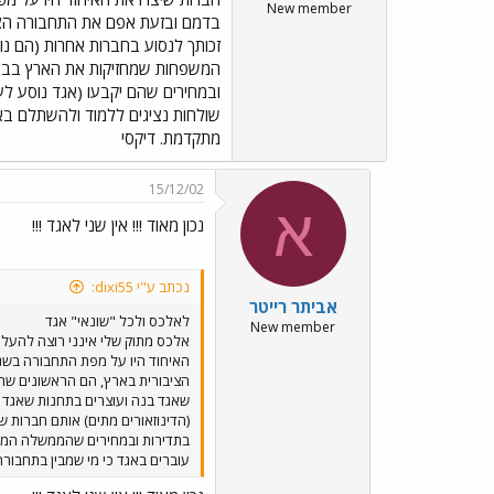
New member
בדמם ובזעת אפם את התחבורה הציב
זכותך לנסוע בחברות אחרות (הם נ
המשפחות שמחזיקות את הארץ בביצים
ובמחירים שהם יקבעו (אגד נוסע ל
שולחות נציגים ללמוד ולהשתלם בא
מתקדמת. דיקסי
15/12/02
א
נכון מאוד !!! אין שני לאגד !!!
נכתב ע"י dixi55:
אביתר רייטר
לאלכס ולכל "שונאי" אגד
New member
אלכס מתוק שלי אינני רוצה להעלי
האיחוד היו על מפת התחבורה בשנ
הציבורית בארץ, הם הראשונים שהס
שאגד בנה ועוצרים בתחנות שאגד 
(הדינוזאורים מתים) אותם חברות ש
בתדירות ובמחירים שהממשלה המצח
עוברים באגד כי מי שמבין בתחבורה