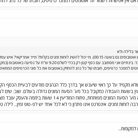
 אם אין אפשרות לשמור על אוטומטים לממכר כרטיסים, חובתו של כל נהג להחז
ר בלילה ולא
בשלוש בבוקר (להזכירך יש אוטובוסים גם בשעה 00:15). מי יכול להשיג לוחות זמנים
פרי המצאה בלעדי של אגד. בינתיים אני מסתובב עם כסף קטן
ים לממכר כרטיסים, חובתו של כל נהג להחזיק באוטובוס את כל סוגי הכרטיסים המתאי
 שלא מקפיד על כך ראוי שיענש אך בדרך כלל הנהגים מודעים לבעיית הכסף הקט
ביממה. בשטוטגארט, לה מע´ הסעת המונים מפותחת, פתו
בה לוחות זמנים. אינטרנט אינו פתרון כי לא לכל אחד יש לפ-טופ זמין... לילה טו
למקומות...