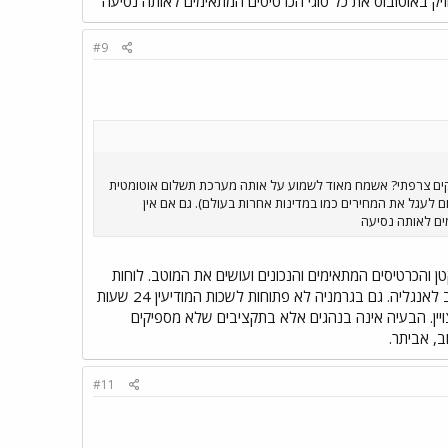
יק באוטובוס את כל סוגי הכרטיסים המתאימים לאותה נסיעה
#9
 בקלות? תייר אמריקאי? איש עסקים צרפתי? אשמח מאוד לשמוע על אותה מערכת תשלום אוטומטית
 רק בכדי לשלם 9.20 ש"ח על נסיעה באוטובוס (במקום לעגל את המחירים כמו במדינות אחרות בעולם). גם אם אין
מים לאותה נסיעה
ן והכרטיסים המתאימים והנכונים ועושים את המוטב. לוחות
זמנים עליך לקחת במודיעין בשעות העבודה כמקובל בכל מע´ הסעת המונים גדולה בעולם. שוב: שים לב לאנגליה. גם בגרמניה לא פתוחות לשכות המודיעין 24 שעות
ח המודיעין 14 שעות ביממה והעסק עובד מצויין. הבעיה אינה בנהגים אלא בתקציבים שלא מספיקים
ב, אביתר.
#11