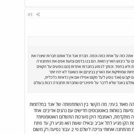
#3
 אתה כזה על אחת כמה וכמה. חברת אגד וכל אותם חברות שיצרו את
ם על כיבוש הארץ הזאת. הם בנו בדמם ובזעת אפם את התחבורה
 ולא בחסד. זכותך לנסוע בחברות אחרות (הם נוסעים על הקווים
 שמחזיקות את הארץ בביצים) אז כשאגד לא יהיו יותר
יקבעו (אגד נוסע לעל מקום אפילו אם אין כדאיות כלכלית,
שתלם באגד שלא לדבר על סימינרים שחברות תחבורה רבות בעולם
מוהה מאוד בעיני. מה הקשר בין השתתפותה של אגד במלחמות
נסיעות בטוחות באוטובוסים חדישים עם נהגים אדיבים. אחד
"מרגלית" (קו 101) לתל אביב וחזרה. אגד היא חברה מתקדמת, האמנם? היכן מערכות התשלום האוטומטיות?
ים של קו 561 מחליטים על דעת עצמם באילו שעות הקו מגיע לתל אביב ובאילו שעות הוא מגיע רק עד פתח
תקווה? (למרות שעל שלטי התחנה רשום במפורש שהקו מגיע לתל אביב) מדוע נהגים לא לוקחים איתם כרטיסיות מהתחנה ואחותי צריכה לשלם פי 2 עבור נסיעה רק משום