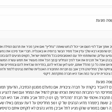
פה פוגעת
ב אותך אבל לפי השם אני יכול לנחש שאתה "גחליץ" ואם אינך מכיר את תרגום המילה אז
ים שהסבא רבא שלך עדין אכל מסיר הבשר ברוסיה או באנגליה. חברי אגד סיכנו את נפש
יעו עולים, שהשתתפו יחד עם האוטובוסים בכל מלחמות ישראל, הקווים מגיעים להם בזכות
בנה) אבל אל תכניס את אגד לפיך הגחליצי (בסך הכל אתה מעשיר את חמש עשרה המשפחות
היום אתה כל כך מהלל אותם, יסעו לאן שכדאי להם, בתדירות שכדאית להם ובמחירים שהם 
יקה שלך מחליטה) ודרך אגב גם חברות התחבורה האנגליות שולחות נציגים ללמוד ולה
 ציבורית יודע עד כמה אגד היא חברה מתקדמת. דיקסי
פה פוגעת
אדם להעביר ביקורת על חברה ציבורית. אם נתעלם מסגנון הכתיבה, הודעתך ת
מחירים? הרי החברות הפרטיות הוכיחו שניתן להוזיל את המחיר ועם זאת להציע 
מחברי גר במודיעין ונהנה משירות תחבורה איכותי של חברת 
מדוע אין מרכזיות מודיעין זמינות 24 שעות ביממה? מדוע הנהג