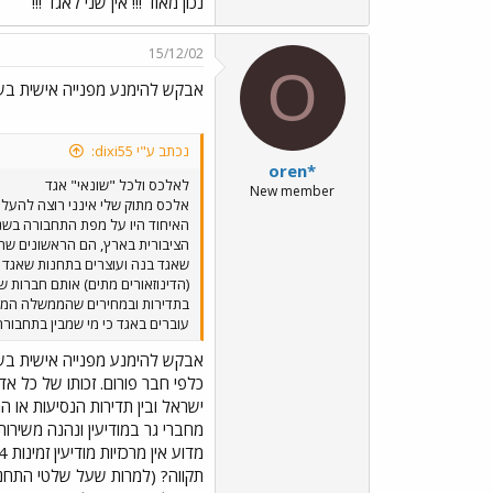
נכון מאוד !!! אין שני לאגד !!!
15/12/02
O
אבקש להימנע מפנייה אישית בש
נכתב ע"י dixi55:
oren*
לאלכס ולכל "שונאי" אגד
New member
אלכס מתוק שלי אינני רוצה להעלי
האיחוד היו על מפת התחבורה בשנ
הציבורית בארץ, הם הראשונים שהס
שאגד בנה ועוצרים בתחנות שאגד 
(הדינוזאורים מתים) אותם חברות ש
בתדירות ובמחירים שהממשלה המצח
עוברים באגד כי מי שמבין בתחבורה
אבקש להימנע מפנייה אישית בש
כלפי חבר פורום. זכותו של כל 
ישראל ובין תדירות הנסיעות או ה