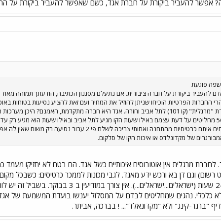
? אפשר להעביר ביקורת על חברת אגד, כשם שאפשר להעביר ביקורת על ההמב
שפה פוגעת
אדם להעביר ביקורת על חברה ציבורית. אם נתעלם מסגנון הכתיבה, הודעתך תמוהה מאוד 
רי החברות הפרטיות הוכיחו שניתן להוזיל את המחיר ועם זאת להציע נסיעות בטוחות באוטו
ביממה? מדוע הנהגים של קו 561 מחליטים על דעת עצמם באילו שעות הקו מגיע לתל אביב ובאילו שעות ה
לתל אביב) מדוע נהגים לא לוקחים איתם כרטיסיות מהתחנה ואח
ורגרים של מקדונלדס או איכות הקו של סלקום.
באגד אם ישמרו על המכונה 24 שעות (ישראלים...יש
 3 בבוקר. זה לא כלכלי. נהגים שמחליטים לבדם על המסלול יענשו בועדת המשמעת של 
יף "ברגר-קינג" ולא "מקדונאלד"... ! בברכה, אביתר.