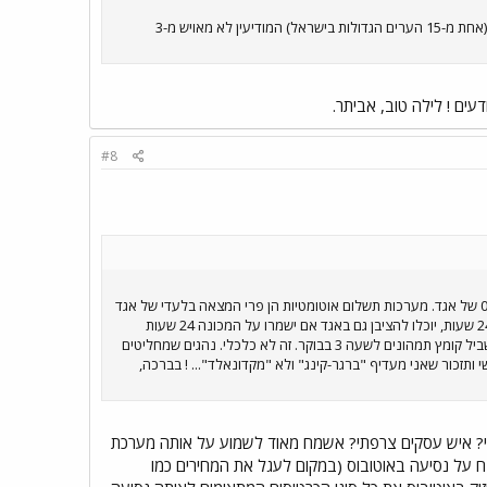
אני התכוונתי למודיעין הטלפוני של אגד, שלא פועל ב-8 בערב... ומה תגיד על זה שבתחנה המרכזית ברחובות (אחת מ-15 הערים הגדולות בישראל) המודיעין לא מאויש מ-3
דעים ! לילה טוב, אביתר.
#8
לא מקבל שום ביקורת על אגד. לחברת מרגלית אין אוטובוסים איכותיים כשל אגד. הם בטח לא יחזיקו מעמד כמו ה- 0404 של אגד. מערכות תשלום אוטומטיות הן פרי המצאה בלעדי של אגד
(פטנט רשום) וגם דן בא ורכש ידע מאגד. לגבי מכונות לממכר כרטיסים: כשבכל מקום שיש מכונה כזו ברכבת יש שומר 24 שעות, יוכלו להציבן גם באגד אם ישמרו על המכונה 24 שעות
(ישראלים...ישראלים...). אין צורך במודיעין ב 3 בבוקר. בשביל זה יש לוחות זמנים שקל להשיגם. לא צריך מודיעין פעיל בשביל קומץ תמהונים לשעה 3 בבוקר. זה לא כלכלי. נהגים שמחליטים
תזכור שאני מעדיף "ברגר-קינג" ולא "מקדונאלד"... ! בברכה,
וחות זמנים בקלות? תייר אמריקאי? איש עסקים צרפתי? אשמח מאוד לשמוע על אותה מערכת
ומטית פרי המצאה בלעדי של אגד. בינתיים אני מסתובב עם כסף קטן רק בכדי לשלם 9.20 ש"ח על נסיעה באוטובוס (במקום לעגל את המחירים כמו