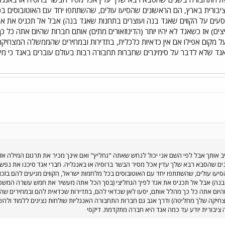
ורית בארץ, הם הראשונים שהסיעו עולים, שהשתתפו יחד עם האוטובוסים בכל
וסעים על הקווים שאגד בנה ועוצרים בתחנות שאגד בנה) אבל אל תכניס את 
) אז כשאגד לא יהיו יותר (הדינוזאורים מתים) אותם חברות שהיום אתה כל כ
על מקום אפילו אם אין כדאיות כלכלית, בתדירות ובמחירים שהממשלה המצחיק
גד שלא לדבר על סימינרים שחברות תחבורה רבות בעולם עוברים באגד כי מי 
ב אותך אבל לפי השם אני יכול לנחש שאתה "גחליץ" ואם אינך מכיר את תרגום המילה אז
ים שהסבא רבא שלך עדין אכל מסיר הבשר ברוסיה או באנגליה. חברי אגד סיכנו את נפש
יעו עולים, שהשתתפו יחד עם האוטובוסים בכל מלחמות ישראל, הקווים מגיעים להם בזכות
בנה) אבל אל תכניס את אגד לפיך הגחליצי (בסך הכל אתה מעשיר את חמש עשרה המשפחות
היום אתה כל כך מהלל אותם, יסעו לאן שכדאי להם, בתדירות שכדאית להם ובמחירים שהם 
יקה שלך מחליטה) ודרך אגב גם חברות התחבורה האנגליות שולחות נציגים ללמוד ולה
 ציבורית יודע עד כמה אגד היא חברה מתקדמת. דיקסי