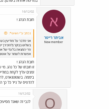
במדינות אחרות בעולם). גם
16/12/02
א
חובת הנהג !
נכתב ע"י oren*:
אביתר רייטר
אני מדבר על מודיעין בעש
New member
אפשרות לשמור על אוטומט
חובת הנהג !
זו חובתו של כל נהג. מי
להדפיס על נייר כל כך הר
16/12/02
O
לגבי זה שאגד מסיעים 