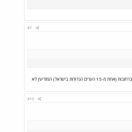
#7
אני התכוונתי למודיעין הטלפוני של אגד, שלא פועל ב-8 בערב... ומה תגיד על זה שבתחנה המרכזית ברחובות (אחת מ-15 הערים הגדולות בישראל) המודיעין לא
#10