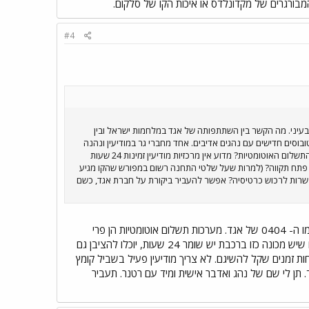
ורגרים של מקדונלדס או איכות הקו של סלקום.
#4
בעיני. מה הקשר בין השתתפותה של אגד במלחמות ישראל ובין
בוסים חדישים עם נהגים אדיבים. אחד מחברי גר במודיעין ונהנה
משירות תחבורה איכותי של חברת "מרגלית" (קו 101) לתל אביב וחזרה. אגד היא חברה מתקדמת, האמנם? היכן מערכות התשלום האוטומטיות? מדוע אין מרכזיות מודיעין זמינות 24 שעות
וא מגיע רק עד פתח תקווה? (למרות שעל שלטי התחנה רשום במפורש שהקו מגיע
ותי צריכה לשלם פי 2 עבור נסיעה רק משום שאין לה אפשרות לרכוש כרטיסיה? אפשר להעביר ביקורת על חברת אגד, כשם
לא מקבל שום ביקורת על אגד. לחברת מרגלית אין אוטובוסים איכותיים כשל אגד. הם בטח לא יחזיקו מעמד כמו ה- 0404 של אגד. מערכות תשלום אוטומטיות הן פרי
המצאה בלעדי של אגד (פטנט רשום) וגם דן בא ורכש ידע מאגד. לגבי מכונות לממכר כרטיסים: כשבכל מקום שיש מכונה כזו ברכבת יש שומר 24 שעות, יוכלו להציבן גם
ראלים...). אין צורך במודיעין ב 3 בבוקר. בשביל זה יש לוחות זמנים שקל להשיגם. לא צריך מודיעין פעיל בשביל קומץ
אגד. תן לי שם של נהג ואדבר אישית ומיד עם רטנר. תעביר