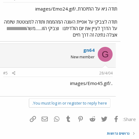
תודה גיא על התיזכורת../images/Emo24.gif
תודה לצביקי על אפיית העוגה המהממת ותודה למצוטטת שיזמה
על הדרך לציין את יום הולדיתנו
וצביקי הזו.......משהווווווווווווווווווווו
אצלה נתינה זה דרך חיים
gn64
G
New member
#5
28/4/04
../images/Emo45.gif
You must log in or register to reply here.
פייסבוק
Twitter
Reddit
Pinterest
Tumblr
WhatsApp
דואר אלקטרוני
הוסף קישור
Share:
גרושים גרושות