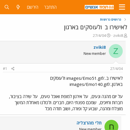
התחבר
הירשם
גרושים גרושות
לאישירו ב
ולעוסקים בארגון
פ
פ
27/4/04
zviki8
ו
ו
ת
ר
zviki8
Z
ח
ס
New member
ה
ם
נ
ב
ו
ת
#1
27/4/04
ש
א
א
ר
לאישירו ב../images/Emo51.gif ולעוסקים
י
בארגון../images/Emo140.gif
ך
על יום מהנה ונעים,
על אירגון למופת ואוכל טעים,
על שירה בציבור,
חברות וחיוכים,
שמכם ספגתי היום, חברים. ולכולנו מאחלת המשך
מוצלח ומהנה, שבוע קל ופורה, ושוב תודה מכל
חלי מהרצליה
ח
New member