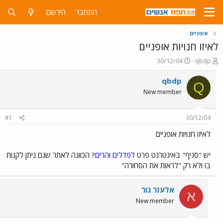
התחבר
הירשם
אופניים
לאיזו חנויות אופניים
פ
פ
30/12/04
qbdp
ו
ו
ת
ר
qbdp
Q
ח
ס
New member
ה
ם
נ
ב
ו
ת
#1
30/12/04
ש
א
א
ר
לאיזו חנויות אופניים
י
ך
יש "סניף" באינטרנט פרט ל
פדלים
ו
הרים
? הכוונה לאתר שגם ניתן לקנות
בו ולא רק "לראות את הסחורה"
אלעזר גור
א
New member