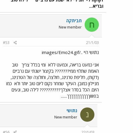
ובריא...
חביתקה
ח
New member
#53
21/1/03
נתושי היי ../images/Emo24.gif
אני כמעט בריאה, וכמעט ללא
ומי בכלל צריך
טוב
האמת שתלוי ממי??????? בקיצור ישנתי עם גרביים
(דקות), חליפת טרנינג, חולצה, וחולצה של הטרנינג,
מניילון כמובן. העיקר שמחר נקום ליום טוב יותר ולא
כמו
היום. הכל בסדר אצלך?????????? לילה טוב, ונעים
בפווווךךךךךךךךךךך.......
נתושי
נ
New member
#56
22/1/03