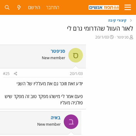
התחבר
הירשם
קיצורי קיבה
לאור העוול שהדרומי גרם לי
פ
פ
סניפטר
20/1/03
ו
ו
ת
ר
סניפטר
ס
ח
ס
New member
ה
ם
נ
ב
ו
ת
#25
20/1/03
ש
א
א
ר
יודע זאת וזוכר גם את מעלליו של השני
י
ך
פעם אמר לי מישהו מפקד טוב זה מפקד שיש
פולניה מעליו
באיה
ב
New member