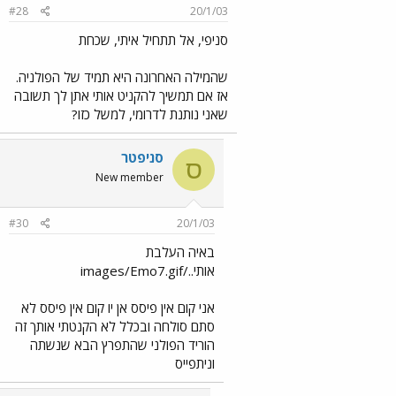
#28
20/1/03
סניפי, אל תתחיל איתי, שכחת
שהמילה האחרונה היא תמיד של הפולניה.
אז אם תמשיך להקניט אותי אתן לך תשובה
שאני נותנת לדרומי, למשל כזו?
סניפטר
ס
New member
#30
20/1/03
באיה העלבת
אותי../images/Emo7.gif
אני קום אין פיסס אן יו קום אין פיסס לא
סתם סולחה ובכלל לא הקנטתי אותך זה
הוריד הפולני שהתפרץ הבא שנשתה
וניתפייס