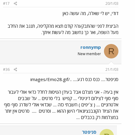
#17
20/1/03
דודי, יש לי שאלה, מה עושה כאן
הביצית לפני שהתבקעה? קודם תצא מהקליפה, תנגב את החלב
מעל השפה, ואר כך נחשוב מה לעשות איתך.
ronnymp
R
New member
#36
21/1/03
סניפטר..... כנס כנס רגע..... ../images/Emo28.gif
אין בעיה - אני מצלם אבל בעידן הטיסות לחלל כדאי אולי לעבור
סוף סוף לצילום דיגיטלי .... קפיש
בלי סרטים ... על שבבים
אלטרוניים .... ( צ´יפים ) חשבתי כזה .... שכדאי אולי לשדרג סוף סוף
את הציוד הקונבנציונאלי הישן ההוא .... וסרטים
.....
סרטים אין יותר
במצלמות רק בכבלים ....
סניפטר