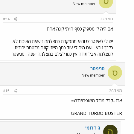
ס
New member
#54
22/1/03
אם היה לי מספיק כסף הייתי קונה אחת
יש לי לאינטרנט והיא מתפקדת כמצלמה נישאת האיכות לא
כלכך נורא . ואם היה לי עוד כסך הייתי קונה מדפסת יחודית
למצלמה אבל תודה אין כמו לצלם במצלמה ישנה . סניפטר
סניפטר
ס
New member
#15
20/1/03
ארז -קבל מודל משופרGTB=
GRAND TURBO BUSTER
ה דרומי
ה