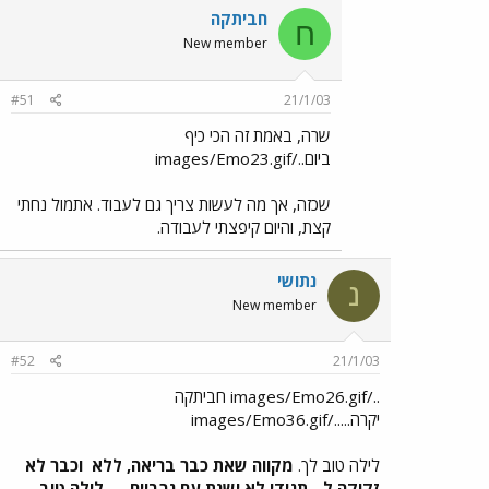
חביתקה
ח
New member
#51
21/1/03
שרה, באמת זה הכי כיף
ביום../images/Emo23.gif
שכזה, אך מה לעשות צריך גם לעבוד. אתמול נחתי
קצת, והיום קיפצתי לעבודה.
נתושי
נ
New member
#52
21/1/03
../images/Emo26.gif חביתקה
יקרה...../images/Emo36.gif
לילה טוב לך.
מקווה שאת כבר בריאה, ללא
וכבר לא
זקוקה ל-
תגידי לא ישנת עם גרביים
לילה טוב