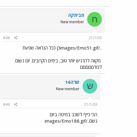
חביתקה
ח
New member
#48
21/1/03
../images/Emo51.gifכן ככל הנראה שפעת
מקווה להרגיש יותר טוב, בימים הקרובים. יום גשום
לכולםםםםם
שרה16
ש
New member
#49
21/1/03
הכי כייף לשכב במיטה ביום
גשם../images/Emo188.gif