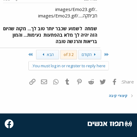
../images/Emo23.gif
חביתקה...../images/Emo23.gif
שמחה
לשמוע שכבר יותר טוב לך... מקוה שהיום
הזה יהיה לך מלא בהפתעות
נעימות... והמון
בריאות והרגשה טובה
Last
First
הקודם
2 of 3
הבא
You must log in or register to reply here.
פייסבוק
Twitter
Reddit
Pinterest
Tumblr
WhatsApp
דואר אלקטרוני
הוסף קישור
Share:
קיצורי קיבה