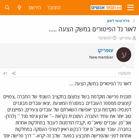
התחבר
הירשם
פלירטוטי לשון
לאור גל הפיטורים במשק הצעה .....
פ
פ
עופריקו
10/6/01
ו
ו
ת
ר
עופריקו
ע
ח
ס
New member
ה
ם
נ
ב
ו
ת
#1
10/6/01
ש
א
א
ר
לאור גל הפיטורים במשק הצעה .....
י
ך
תוכנית פרישה מוקדמת בשל צמצום בתקציב השנתי של החברה ,צפויים
קיצוצים ממספר העובדים. במסגרת המוצעת ,יצאו עובדים מבוגרים
לפנסיה מוקדמת ובכך יאפשרו השארתם של עובדים צעירים, המייצגים
טוב יותר את עתיד החברה. התוכנית נקראת –`` ארגון וניפוי סגל `` (להלן-
אונ``ס). עובדים שיאנ``סו ,יקבלו הזדמנות לעבוד במחלקות אחרות
בחברה. עובד שנאנ``ס יוכל לבקש ראיון לצורכי העסקה במחלקות
אחרות לפני שהפרישה תתבצע בפועל. שלב זה יקרא-`` דרך פרישה יותר