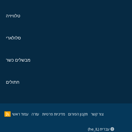
טלוויזיה
סלולארי
מבשלים כשר
חתולים
צור קשר
תקנון הפורום
מדיניות פרטיות
עזרה
עמוד ראשי
עברית (he_IL)