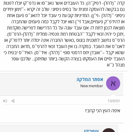
קלה ``(להלן- דפיק``ה). כל העובדים אשר נאנ``סו או נדפ``קו יוכלו לפנות
גם בבקשה להעסקה זמנית על בסיס ניסיוני. שלב זה יקרא –``זימון יחידים
ניסיוני ``(להלן –זי``ן). המדיניות קובעת כי עובד יוכל להאנ``ס פעם אחת
או להידפ``ק פעמיים,אבל זי``ן הוא יוכל לקבל כמה פעמים שהחברה
מוצאת לנכון לתת לו. אם עובד עונה על כל הדרישות לפרישה מוקדמת
,יתכן כי יהיה זכאי לקבל ``הבטחת רמת פנסיה סמלית ``(להלן-הרפ``ס).
הרפ``ס נחשב לתוכנית בונוס ,כאשר החברה אינה יכולה יותר לדפו``ק או
לאנו``ס את העובד. במקרה בו אין העובד זכאי להרפ``ס ,תדאג החברה
שהוא יקבל –``אובדן יחס דרסטי סופי ``(להלן- איד``ס). האיד``ס יבטיח כי
העובד יסיים את העסקתו בצורה הקשה ביותר שתיתכן... שלכם עופר
מנהל כ``א
אסתר המלקה
א
New member
#2
10/6/01
איפה העץ הכי קרוב?
עופריקו