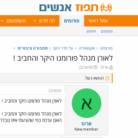
עמוד ראשי
פורומים
מה חדש
משתמשים
פוסטים
חיפוש
פורומים
אקטואליה
על סדר היום
תחבורה ציבורית
לאורן מנהל פורומנו היקר והחביב !
פ
פ
ארזS
22/6/03
ו
ו
ת
ר
הנושא נעול.
ח
ס
ה
ם
22/6/03
נ
ב
א
ו
ת
לאורן מנהל פורומנו היקר והחביב !
ש
א
א
ר
לאורן מנהל פורומנו היקר והחביב !
י
האם ערכת כפי שהצעתי איזו טבלה 
ך
ארזS
New member