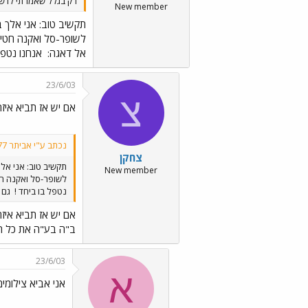
רק בגלל שאמרתי לו שא
New member
תקשיב טוב: אני אלך 
לשופר-סל ואקנה חטיף 
אל דאגה:
אנחנו נטפל
23/6/03
צ
אם יש אז תביא איזה 
נכתב ע"י אביתר 777777777:
צחקן
תקשיב טוב: אני אל
New member
לשופר-סל ואקנה חט
נטפל בו ביחד !
גם כ
אם יש אז תביא איזה 
ב"ה בע"ה את כל הדג
23/6/03
א
אני אביא צילומי