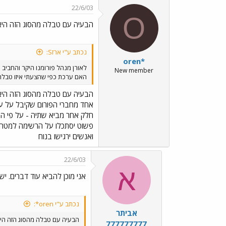
22/6/03
O
הבעיה עם טבלה מהסוג הזה הי
נכתב ע"י ארזS:
oren*
לאורן מנהל פורומנו היקר והחביב !
New member
האם ערכת כפי שהצעתי איזו טבלה 
הבעיה עם טבלה מהסוג הזה הי
אחד מחברי הפורום שקיבל על עצמ
חלק אחר מביא שתיה - על פי הכת
פשוט יסתכלו על הרשימה למטה ויש
ואנשים ירגישו בנוח
22/6/03
א
אני מוכן להביא עוד דברים. יש ב
נכתב ע"י oren*:
אביתר
הבעיה עם טבלה מהסוג הזה הי
777777777