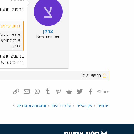
צ
במפגש תתקוננ
נכתב ע"י אביתר 77777
צחקן
אני אביא צילו
New member
צחקן !
במפגש תתקוננ
ב"ה כרגע יש לי 5. ב"נ אדפיס עוד. יש לי הפתעה לאומרי האזור ולחן מלינג ולכול חובבי הרכבות ב"נ אציג אותה בשבוע ה
הנושא נעול.
פייסבוק
Twitter
Reddit
Pinterest
Tumblr
WhatsApp
דואר אלקטרונ
הוסף קי
Share:
פורומים
אקטואליה
על סדר היום
תחבורה ציבורית