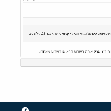
אוכל להוציא את הגמדא מהבית. הם עדינים ואתה יכול לנסות לרכוש אוטובוס כזה ב- Ebay. לא מזמן היו שם אוטובוסים של גמדא ואני לא קניתי כי יש לי כבר 23. לילה טוב