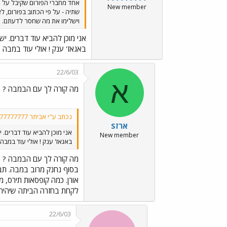
אחד מחברי הפורום שקיבל על עצ
New member
שתיה - על פי הכתוב בפורום, ל
וישלימו את מה שחסר לדעתם. עוד
אני מוכן להביא עוד דברים. יש ב
באגאז' ענק ! אולי עוד במבה ?
22/6/03
א
מה קורה לך עם הבמבה ?
נכתב ע"י אביתר 777777777:
ארזS
אני מוכן להביא עוד דברים. יש 
New member
באגאז' ענק ! אולי עוד במבה 
מה קורה לך עם הבמבה ?
בסוף נחנק מרוב במבה. תבי
אורן. כמה קופסאות תירס, מ
לקחת בחזרה הביתה שיהיה 
22/6/03