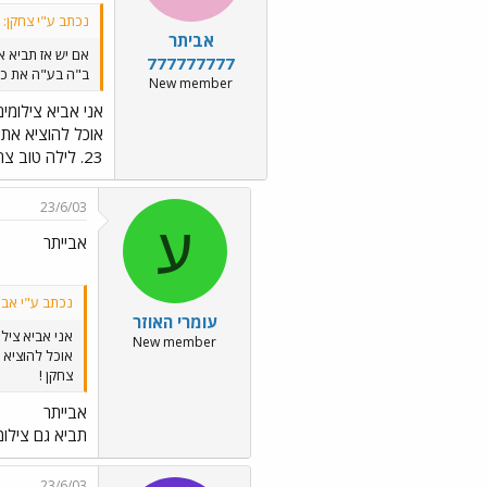
נכתב ע"י צחקן:
אביתר
אם יש אז תביא אי
777777777
ב"ה בע"ה את כל 
New member
אני אביא צילומי
23. לילה טוב צחקן !
23/6/03
ע
אבייתר
נכתב ע"י אביתר 77777
עומרי האוזר
אני אביא צילו
New member
צחקן !
אבייתר
תביא גם צילומ
23/6/03