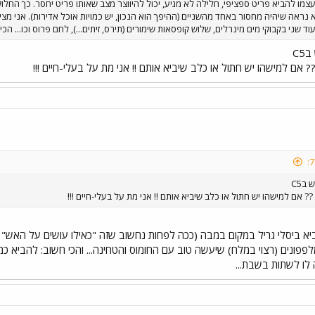
מו להביא פריט ספציפי, חלילה לא מגיע, יכול להיווצר מצב שאותו פריט יחסר. כך החל
א נראה שיהיה מחסור באחד מהשניים (ההיפך הוא הנכון, יש כמויות אוכל אדירות). אני 
 שני בקבוקי מים מינרלים, שלוש קופסאות שימורים (תירס, זיתים...), לחם פרוס וכו... הכי
C5
? אם למישהו יש חתול או כלב שיביא אותם !! אני מת על בעלי-חיים !!!
בC5
?? אם למישהו יש חתול או כלב שיביא אותם !! אני מת על בעלי-חיים !!!
א ביסלי גריל במקום במבה (ככה לפחות נחשוב שזה "כאילו עושים על האש" ב
לפפונים (רצוי במלח) שיעשה טוב עם החומוס והטחינה... והכי חשוב: להביא כמ
לו לשתות בשבת...