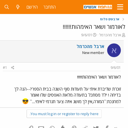
התחבר
הירשם
ארבעים פלוס
לאורמור ושאר האימהות!!!!!!
פ
פ
ארבל מהכרמל
9/6/01
ו
ו
ת
ר
ארבל מהכרמל
א
ח
ס
New member
ה
ם
נ
ב
ו
ת
#1
9/6/01
ש
א
א
ר
לאורמור ושאר האימהות!!!!!!
י
ך
זוכרת שדיברת איתי על תעודות סוף השנה בבית הספר?--הנה לך
בדיחה ! ילד מסתכל בתעודה מלאת האפסים שלו ואומר
למחנכת:``המורה,אין לך מושג איזה צער תגרמי לאימי....``
You must log in or register to reply here.
פייסבוק
Twitter
Reddit
Pinterest
Tumblr
WhatsApp
דואר אלקטרוני
הוסף קישור