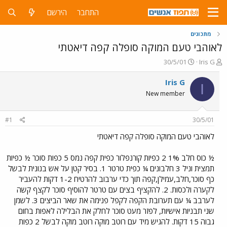
התחבר
הירשם
מתכונים
לאוהבי טעם המוקה סופלה קפה דיאטתי
פ
פ
30/5/01
Iris G
ו
ו
ת
ר
Iris G
I
ח
ס
New member
ה
ם
נ
ב
ו
ת
#1
30/5/01
ש
א
א
ר
לאוהבי טעם המוקה סופלה קפה דיאטתי
י
ך
½ כוס חלב 1% 2 כפיות קורנפלור כפית קפה נמס 5 כפות סוכר ½ כפיות
תמצית וניל 3 חלבונים ¼ כפית טרטר 1. בסיר קטן על אש בנונית לבשל
כף סוכר,חלב,עמילן,קפה תוך כדי ערבוב להרטיח 1-2 דקות להעביר
לקערה ולכסות. 2. להקציף בצים עם טרטר להוסיף סוכר לקצף קשה
לערבב ¼ עם תערובת הקפה לקפל פנימה את שאר הביצים 3. לשמן
שני תבניות אישיות, לפזר מעט סוכר לחלק את הבלילה לאפות בחום
גבוה 15 דקות. להגיש מיד עם רוטב מוקה רוטב מוקה לבשל 2 כפות