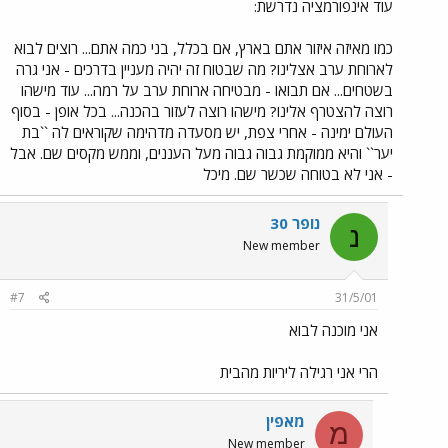
עוד אינפורמציה נדרשת:
כמו מאיזה איזור אתם בארץ, אם בכלל, בני כמה אתם... רוצים לבוא
לארוחת ערב אצלינו? מה שבטוח זה יהיה מעניין בדרכים - אני גרה
בשטחים... אם תבואו - מבטיחה ארוחת ערב על רמה... עוד מישהו
רוצה להצטרף אלינו? מישהו רוצה לעזור בהכנה... בכל אופן - בסוף
העולם ימינה - אחרי צפת, יש מסעדה מדהימה שקוראים לה ``בת
יער`` והיא ממוקמת גבוה גבוה מעל העננים, וממש מקסים שם. אבל
- אני לא בטוחה שכשר שם. מיכל
נופר 30
נ
New member
#7
31/5/01
אני מוכנה לבוא
הרי אני רגילה ליריות מהבית
מאפין
מ
New member