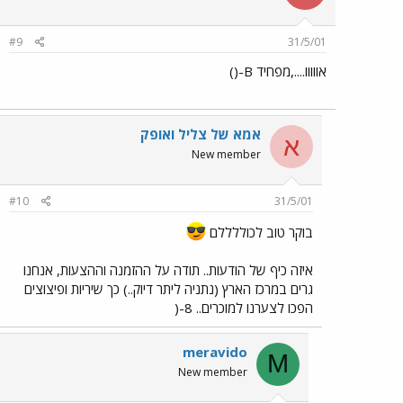
#9
31/5/01
אווווו....,מפחיד B-()
אמא של צליל ואופק
א
New member
#10
31/5/01
בוקר טוב לכוללללם
איזה כיף של הודעות.. תודה על ההזמנה וההצעות, אנחנו
גרים במרכז הארץ (נתניה ליתר דיוק..) כך שיריות ופיצוצים
הפכו לצערנו למוכרים.. 8-(
meravido
M
New member