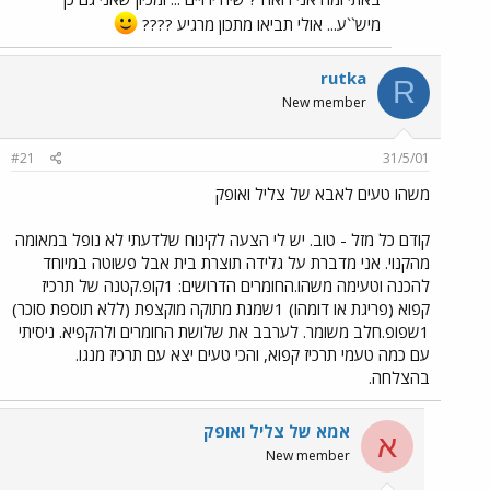
מיש``ע... אולי תביאו מתכון מרגיע ????
rutka
R
New member
#21
31/5/01
משהו טעים לאבא של צליל ואופק
קודם כל מזל - טוב. יש לי הצעה לקינוח שלדעתי לא נופל במאומה
מהקנוי. אני מדברת על גלידה תוצרת בית אבל פשוטה במיוחד
להכנה וטעימה משהו.החומרים הדרושים: 1קופ.קטנה של תרכיז
קפוא (פריגת או דומהו) 1שמנת מתוקה מוקצפת (ללא תוספת סוכר)
1שפופ.חלב משומר. לערבב את שלושת החומרים ולהקפיא. ניסיתי
עם כמה טעמי תרכיז קפוא, והכי טעים יצא עם תרכיז מנגו.
בהצלחה.
אמא של צליל ואופק
א
New member