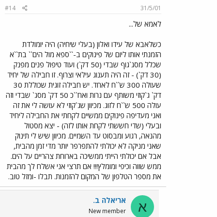
#14
31/5/01
לאמא של...
כשלאבא של עידו ואלון (בעלי שיחיה) היה יומולדת
הזמנתי אותו ליום של פינוקים ב-``ספא מול הים`` בת``א
שכלל מסג`גוף שבדי (50 דק`) ועוד טיפול פנים מפנק
(30 דק`) - זה היה תענוג עילאי וצרוף. זו חבילה של יחיד
שעולה 300 ש``ח לאחד. יש חבילה זוגית שכוללת 30
דק` ג`קוזי משותף עם נרות ואח``כ 50 דק` מסג` שבדי וזה
עולה 500 ש``ח לזוג. מכיוון שג`קוזי לא עושה לי את זה
ואני מעדיפה פינוקים ממשיים לקחתי את החבילה ליחיד
ובעלי (שדי חששתי לקחת אותו לזה) - יצא מסטול
מהנאה, רגוע ומבסוט עד השמיים. מכיוון שיש לי תינוק
שאני מניקה לא יכולתי להתפרפר יותר מדי זמן מהבית,
אבל אם יכולתי הייתי ממשיכה בארוחת צהריים על הים.
ממש שווה וכיפי ומומלץ!!! אם תרצי אני אשלח לך מהבית
את מספר הטלפון של המקום להזמנות. תבלו -ומזל טוב.
אריאלה ב.
א
New member