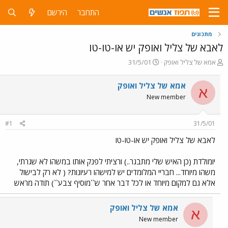
התחבר
הירשם
מתכונים
לאבא של צליל ואופק יש או-טו-טו
פ
פ
אמא של צליל ואופק
31/5/01
ו
ו
ת
ר
אמא של צליל ואופק
א
ח
ס
New member
ה
ם
נ
ב
ו
ת
#1
31/5/01
ש
א
א
ר
לאבא של צליל ואופק יש או-טו-טו
י
ך
יומולדת (כן האיש שלי מתבגר..) ורציתי לפנק אותו במשהו לא שגרתי,
משהו מיוחד... חבריי המלומדים יש למישהו רעיונות? ( לא רק לבישול
אלא גם למקום מיוחד או לכל דבר אחר ש``מוסיף צבע``) תודה מראש
אמא של צליל ואופק
א
New member