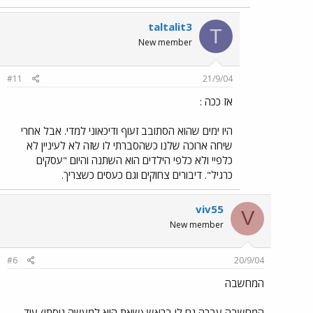
taltalit3
T
New member
#11
21/9/04
אז ככה :
היו ימים שהוא הסתובב זעוף ודיכאוני למדי. אבל אחרי
שיחה ארוכה שלנו כשהסברתי לו שזה לא לעיניין לא
כלפיי ולא כלפי הילדים הוא השתנה והיום "עסקים
כרגיל". דיבורים צחוקים וגם כעסים כשצריך.
viv55
V
New member
#6
20/9/04
המחשבה
המחשבה עברה גם לי בראש (שאת היא למעשה גיסתי) עוד