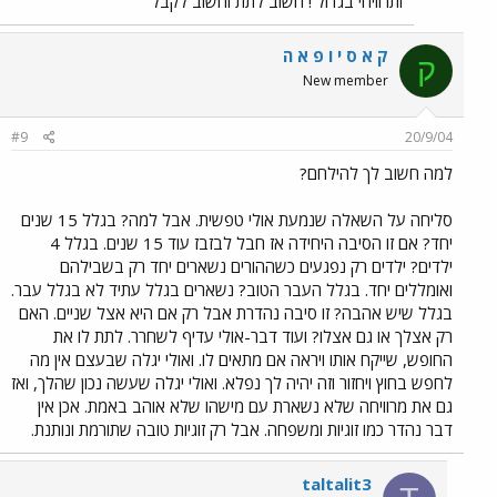
ותרוויחי בגדול ! חשוב לתת וחשוב לקבל
ק א ס י ו פ א ה
ק
New member
#9
20/9/04
למה חשוב לך להילחם?
סליחה על השאלה שנמעת אולי טפשית. אבל למה? בגלל 15 שנים
יחד? אם זו הסיבה היחידה אז חבל לבזבז עוד 15 שנים. בגלל 4
ילדים? ילדים רק נפגעים כשההורים נשארים יחד רק בשבילהם
ואומללים יחד. בגלל העבר הטוב? נשארים בגלל עתיד לא בגלל עבר.
בגלל שיש אהבה? זו סיבה נהדרת אבל רק אם היא אצל שניים. האם
רק אצלך או גם אצלו? ועוד דבר-אולי עדיף לשחרר. לתת לו את
החופש, שייקח אותו ויראה אם מתאים לו. ואולי יגלה שבעצם אין מה
לחפש בחוץ ויחזור וזה יהיה לך נפלא. ואולי יגלה שעשה נכון שהלך, ואז
גם את מרוויחה שלא נשארת עם מישהו שלא אוהב באמת. אכן אין
דבר נהדר כמו זוגיות ומשפחה. אבל רק זוגיות טובה שתורמת ונותנת.
taltalit3