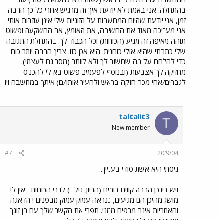
בהתחלה. אני באמת לא יודעת איך זה מרגיש אחרי כל כך הרבה
זמן, אני יודעת שהיום המחשבות על הזוגיות שלי אינן עוזבות אותי.
אני מעריכה מאוד את החשיבה, את האומץ, את ההשקעה ופשוט
תוהה מאיפה זה מגיע (הכוחות) וכל הכבוד לך. בהתחלת התגובה
שלי כתבתי שהיא אולי כוחנית. היא אכן כזו. צריך הרבה יותר כוח
כדי להלחם על מה שחשוב לך ולא לוותר (מסר גם לעצמי).
מחזיקה לך אצבעות (ובנוסף לפעמים פשוט בא לי להכניס
לגברים/אחי מכה חזקה בראש ולהעיר אותו/ם) איתך במחשבה ויו
taltalit3
T
New member
#7
20/9/04
גיסתי היא אשת סודי בעניין...
ויש בינכן הרבה קווים דומים (הריון, גיל...) לגבי הכוחות , אין לי
מושג מהיכן הם מגיעים, כנראה עמוק עמוק מבפנים ! הדאגה
והאחריות אינם מרפים ממני. תפרי את הקשר שלך עם בן זוגך