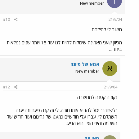
T
New member
#10
21/9/04
חשוב לי להילחם
מכיוון שאני מאמינה שיכולות להיות לנו עוד 15 ויותר שנים נפלאות
ביחד ...
אמא של פיונה
א
New member
#12
21/9/04
נקודה קטנה למחשבה-
"לשחרר" יכול להביא אותו חזרה. לי זה קרה פעם ובדיעבד
השתלם לי. עברו עלי חודשיים כמעט של גהינום ועוד חודש של
השלמה והיפ הופ- הוא הגיע.
מאי 39