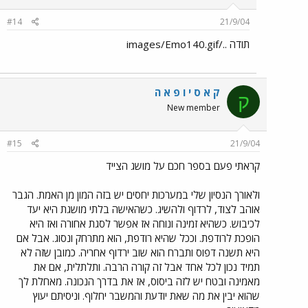
#14
21/9/04
תודה ../images/Emo140.gif
ק א ס י ו פ א ה
ק
New member
#15
21/9/04
קראתי פעם בספר חכם על מושג הצייד
ולאורך הנסיון שלי במערכות יחסים יש בזה המון מן האמת. הגבר
אוהב לצוד, לרדוף ולהשיג. כשהאישה בלתי מושגת היא יעד
לכיבוש. כשהיא זמינה ונוחה אז אפשר לסגת אחורה ואז היא
הופכת לרודפת. וככל שהיא רודפת, הוא מתרחק ונסוג. אבל אם
היא תשנה דפוס ותברח הוא שוב ירדוף אחריה. כמובן שזה לא
תמיד נכון לכל אחד אבל זה קורה הרבה. ותלתלית, אם את
מאמינה ובטח יש לזה ביסוס, אז את בדרך הנכונה. מאחלת לך
שהוא יבין את מה שאת יודעת והמשבר יחלוף. וניסיתם יעוץ