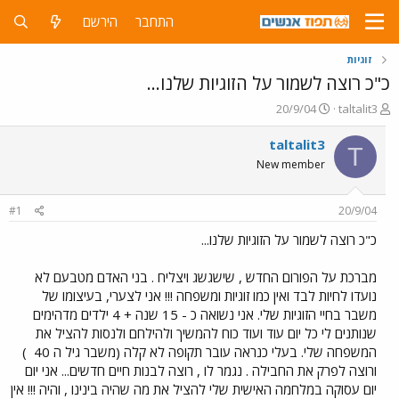
התחבר
הירשם
זוגיות
כ"כ רוצה לשמור על הזוגיות שלנו...
פ
פ
20/9/04
taltalit3
ו
ו
ת
ר
taltalit3
T
ח
ס
New member
ה
ם
נ
ב
ו
ת
#1
20/9/04
ש
א
א
ר
כ"כ רוצה לשמור על הזוגיות שלנו...
י
ך
מברכת על הפורום החדש , שישגשג ויצליח . בני האדם מטבעם לא
נועדו לחיות לבד ואין כמו זוגיות ומשפחה !!! אני לצערי, בעיצומו של
משבר בחיי הזוגיות שלי. אני נשואה כ - 15 שנה + 4 ילדים מדהימים
שנותנים לי כל יום עוד ועוד כוח להמשיך ולהילחם ולנסות להציל את
המשפחה שלי. בעלי כנראה עובר תקופה לא קלה (משבר גיל ה 40
)
ורוצה לפרק את החבילה . נגמר לו , רוצה לבנות חיים חדשים... אני יום
יום עסוקה במלחמה האישית שלי להציל את מה שהיה בינינו , והיה !!! אין