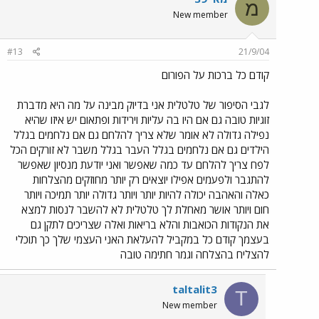
מ
New member
#13
21/9/04
קודם כל ברכות על הפורום
לגבי הסיפור של טלטלית אני בדיוק מבינה על מה היא מדברת
זוגיות טובה גם אם היו בה עליות וירידות ופתאום יש איזו שהיא
נפילה גדולה לא אומר שלא צריך להלחם גם אם נלחמים בגלל
הילדים גם אם נלחמים בגלל העבר בגלל משבר לא זורקים הכל
לפח צריך להלחם עד כמה שאפשר ואני יודעת מנסיון שאפשר
להתגבר ולפעמים אפילו יוצאים רק יותר מחוזקים מהצלחות
כאלה והאהבה יכולה להיות יותר ויותר גדולה יותר תמיכה ויותר
חום ויותר אושר מאחלת לך טלטלית לא להשבר לנסות למצא
את הנקודות הכואבות והלא בריאות ואלה שצריכים לתקן גם
בעצמך קודם כל במקביל להעלאת האני העצמי שלך כך תוכלי
להצליח בהצלחה וגמר חתימה טובה
taltalit3
T
New member