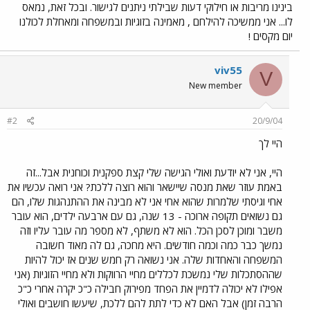
בינינו מריבות או חילוקי דעות שבילתי ניתנים לגישור. ובכל זאת, נמאס
לו... אני ממשיכה להילחם , מאמינה בזוגיות ובמשפחה ומאחלת לכולנו
יום מקסים !
viv55
V
New member
#2
20/9/04
היי לך
היי, אני לא יודעת ואולי הגישה שלי קצת ספקנית וכוחנית אבל...זה
באמת עוזר שאת מנסה שיישאר והוא רוצה ללכת? אני רואה עכשיו את
אחי וגיסתי שלמרות שהוא אחי אני לא מבינה את ההתנהגות שלו, הם
גם נשואים תקופה ארוכה - 13 שנה, גם עם ארבעה ילדים, הוא עובר
משבר ומוכן לסכן הכל. הוא לא משתף, לא מספר מה עובר עליו וזה
נמשך כבר כמה וכמה חודשים. היא מחכה, גם לה מאוד חשובה
המשפחה והאחדות שלה. אני נשואה רק חמש שנים אז יכול להיות
שההסתכלות שלי נמשכת לכללים מחיי הרווקות ולא מחיי הזוגיות (אני
אפילו לא יכולה לדמיין את הפחד מפירוק חבילה כ"כ יקרה אחרי כ"כ
הרבה זמן) אבל האם לא כדי לתת להם ללכת, שיעשו חושבים ואולי