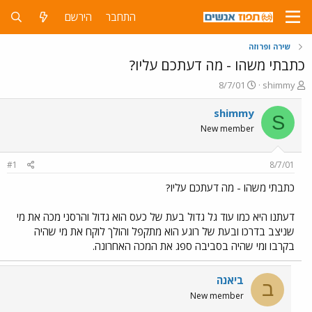
התחבר
הירשם
שירה ופרוזה
כתבתי משהו - מה דעתכם עליו?
פ
פ
8/7/01
shimmy
ו
ו
ת
ר
shimmy
S
ח
ס
New member
ה
ם
נ
ב
ו
ת
#1
8/7/01
ש
א
א
ר
כתבתי משהו - מה דעתכם עליו?
י
ך
דעתנו היא כמו עוד גל גדול בעת של כעס הוא גדול והרסני מכה את מי
שניצב בדרכו ובעת של רוגע הוא מתקפל והולך לוקח את מי שהיה
בקרבו ומי שהיה בסביבה ספג את המכה האחרונה.
ביאנה
ב
New member