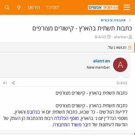
התחבר
הירשם
תחבורה ציבורית
כתבות תשתית בהארץ - קישורים מצורפים
פ
פ
8/4/03
alantan
ו
ו
ת
הנושא נעול.
ר
ח
ס
ה
ם
alantan
A
נ
ב
New member
ו
ת
ש
א
א
ר
#1
8/4/03
י
ך
כתבות תשתית בהארץ - קישורים מצורפים
כתבות תשתית בהארץ - קישורים מצורפים
לידיעת הגולשים - כל שבוע, כתבות תשתית: יום א' ב
גלובס
והארץ,
מוספי הנדל"ן יום ג' בהארץ,
מוסף הכלכלה
רבות מהכתבות הן העתק של
הודעות לעיתונות של
דובר משרד התחבורה
.