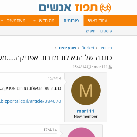
עמוד ראשי
פורומים
מה חדש
משתמשים
פוסטים
חיפוש
פורומים
Bucket
שפע ימים
כתבה של הגאולוג מדרום אפריקה....מענ
פ
פ
15/4/14
mar111
ו
ו
ת
ר
15/4/14
ח
ס
M
כתבה של הגאולוג מדרום אפריקה....
ה
ם
נ
ב
ו
ת
bizportal.co.il/article/384070
ש
א
mar111
א
ר
י
New member
ך
17/4/14