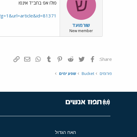
ש
פולו אפ בחב"ד אינפו
#!g=1&url=article&id=81371
שורמועד
New member
פייסבוק
Twitter
Reddit
Pinterest
Tumblr
WhatsApp
דואר אלקטרונ
הוסף קי
Share:
פורומים
Bucket
שפע ימים
האח הגדול