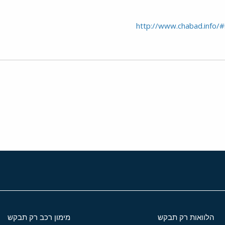
http://www.chabad.info/
י
שור
הלוואות רק תבקש
מימון רכב רק תבקש