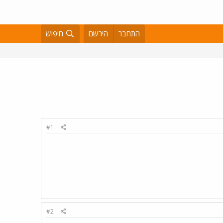
התחבר
הירשם
חיפוש
#1
#2