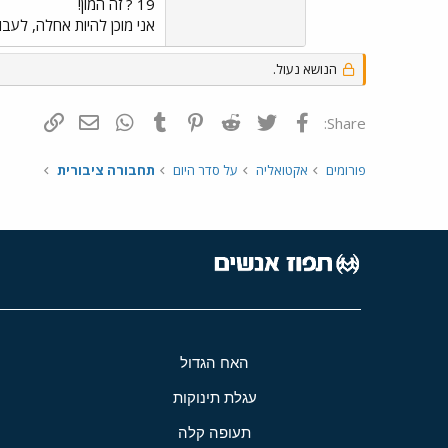
19 ? זה המון!
אני מוכן להיות אחלה, לעבוד ב18 ש"ח לשע
הנושא נעול.
פייסבוק
Twitter
Reddit
Pinterest
Tumblr
WhatsApp
דואר אלקטרונ
הוסף קי
Share:
פורומים
אקטואליה
על סדר היום
תחבורה ציבורית
האח הגדול
עגלת תינוקות
תעופה קלה