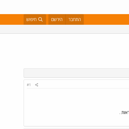
התחבר
הירשם
חיפוש
#1