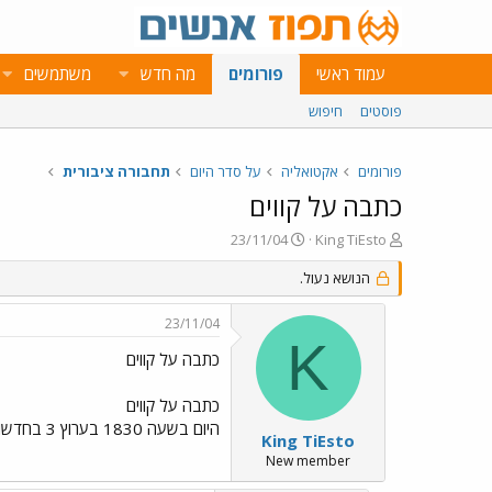
עמוד ראשי
פורומים
מה חדש
משתמשים
פוסטים
חיפוש
פורומים
אקטואליה
על סדר היום
תחבורה ציבורית
כתבה על קווים
פ
פ
23/11/04
King TiEsto
ו
ו
ת
הנושא נעול.
ר
ח
ס
ה
ם
23/11/04
נ
ב
K
ו
ת
כתבה על קווים
ש
א
א
ר
כתבה על קווים
י
היום בשעה 1830 בערוץ 3 בחדשות המקומיות כתבה על קווים ובה איך הם מנצלים נהגים ועושקים אותם . כדאי לראות .
ך
King TiEsto
New member