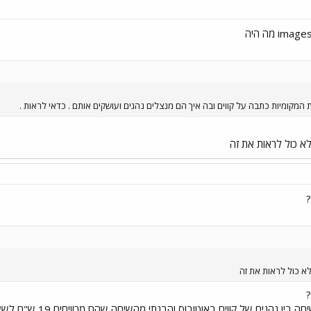
ן נהגים של קווים באוטובוס והבנתי מהשיחה שהם מרוויחים 19 ש"ח לשעה.