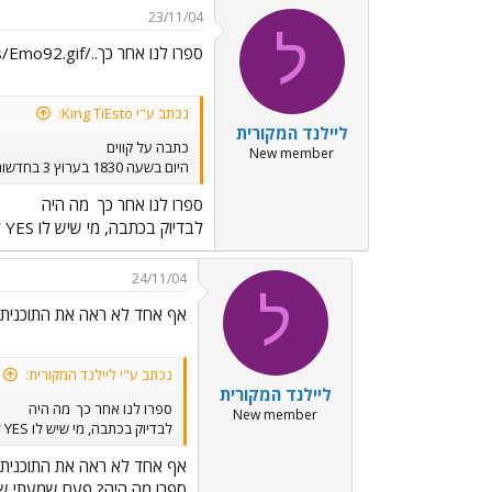
23/11/04
ל
ספרו לנו אחר כך../images/Emo92.gif מה היה
נכתב ע"י King TiEsto:
ליילנד המקורית
כתבה על קווים
New member
היום בשעה 1830 בערוץ 3 בחדשות המקומיות כתבה על קווים ובה איך הם מנצלים נהגים ועושקים אותם . כדאי לראות .
ספרו לנו אחר כך
מה היה
לבדיוק בכתבה, מי שיש לו YES לא כול לראות את זה
24/11/04
ל
אף אחד לא ראה את התוכנית?
נכתב ע"י ליילנד המקורית:
ליילנד המקורית
ספרו לנו אחר כך
מה היה
New member
לבדיוק בכתבה, מי שיש לו YES לא כול לראות את זה
אף אחד לא ראה את התוכנית?
ספרו מה היה? פעם שמעתי שיחה בי