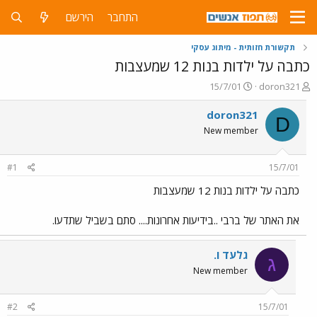
התחבר
הירשם
תקשורת חזותית - מיתוג עסקי
כתבה על ילדות בנות 12 שמעצבות
פ
פ
15/7/01
doron321
ו
ו
ת
ר
doron321
D
ח
ס
New member
ה
ם
נ
ב
ו
ת
#1
15/7/01
ש
א
א
ר
כתבה על ילדות בנות 12 שמעצבות
י
ך
את האתר של ברבי ..בידיעות אחרונות.... סתם בשביל שתדעו.
גלעד ו.
ג
New member
#2
15/7/01