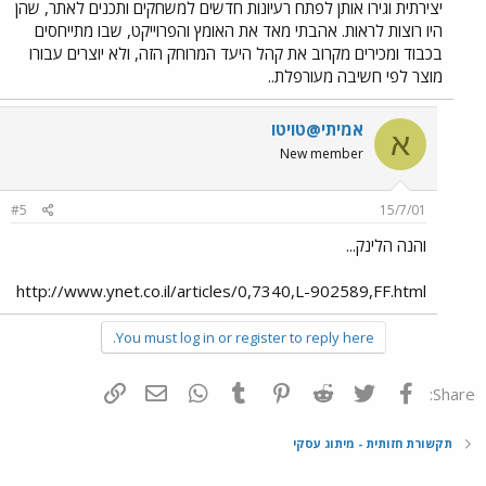
יצירתית וגירו אותן לפתח רעיונות חדשים למשחקים ותכנים לאתר, שהן
היו רוצות לראות. אהבתי מאד את האומץ והפרוייקט, שבו מתייחסים
בכבוד ומכירים מקרוב את קהל היעד המרוחק הזה, ולא יוצרים עבורו
מוצר לפי חשיבה מעורפלת..
אמיתי@טויטו
א
New member
#5
15/7/01
והנה הלינק...
http://www.ynet.co.il/articles/0,7340,L-902589,FF.html
You must log in or register to reply here.
פייסבוק
Twitter
Reddit
Pinterest
Tumblr
WhatsApp
דואר אלקטרוני
הוסף קישור
Share:
תקשורת חזותית - מיתוג עסקי