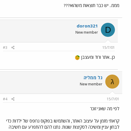
מממ.. יש כבר תוצאות משהוא???
doron321
D
New member
#3
15/7/01
כן...אתר ורוד ומעצבן
גל ממליה
ג
New member
#4
15/7/01
לפי מה שאני זוכר
קראתי מזמן על עיצוב האתר, והשתמשו בפוקוס גרופס של ילדות כדי
לבחון עניין ומשיכה לסקיצות שונות. נתנו להם להתפרע עם חשיבה