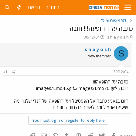
התחבר
הירשם
דנה אינטרנשיונל
כתבה על ההופעה!!! חובה
פ
פ
30/12/04
s h a y o s h
ו
ו
ת
ר
s h a y o s h
S
ח
ס
New member
ה
ם
נ
ב
ו
ת
#1
30/12/04
ש
א
א
ר
כתבה על ההופעה!!!
י
חובה../images/Emo45.gif../images/Emo70.gif
ך
היום בנענע כתבה על הפסטיבל ועל ההופעה של דנדי שלנו!!! מה
שיעמם אתמול ומה לא!!! חובה חובה חובה!!!
You must log in or register to reply here.
פייסבוק
Twitter
Reddit
Pinterest
Tumblr
WhatsApp
דואר אלקטרוני
הוסף קישור
Share: