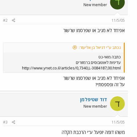
ד
New member
#2
11/5/05
אפ'חד לא מגיב או שפרסמו שרשור
נכתב ע"י דניאל בן אליעזר:
כתבה מואי-נט
עדיפות לאוטובוסים ברמזורים
http://www.ynet.co.il/articles/0,7340,L-3084187,00.html
אפ'חד לא מגיב או שפרסמו שרשור
על זה ופספסתי?
דוד שטיפלמן
ד
New member
#3
11/5/05
משהו דומה יופעל ע"י הרכבת הקלה