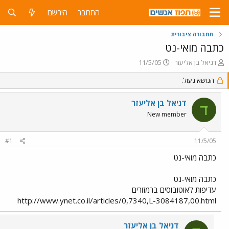
התחבר
הירשם
תחבורה ציבורית
כתבה מואי-נט
פ
פ
דניאל בן אליעזר
11/5/05
ו
ו
ת
הנושא נעול.
ר
ח
ס
ה
ם
דניאל בן אליעזר
ד
נ
ב
New member
ו
ת
ש
א
א
ר
#1
11/5/05
י
ך
כתבה מואי-נט
כתבה מואי-נט
עדיפות לאוטובוסים ברמזורים
http://www.ynet.co.il/articles/0,7340,L-3084187,00.html
דניאל בן אליעזר