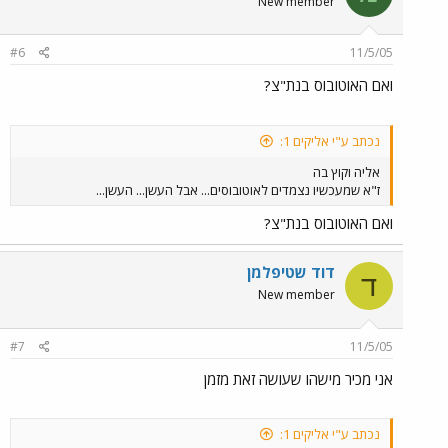
New member
#6
11/5/05
ואם האוטובוס בנת"צ?
נכתב ע"י אליקים 1:
אליה וקוץ בה
ז"א שמעכשיו נצמדים לאוטובוסים... אבל העשן... העשן...
ואם האוטובוס בנת"צ?
דוד שטיפלמן
ד
New member
#7
11/5/05
אני מכיר מישהו שעושה זאת מזמן
נכתב ע"י אליקים 1: