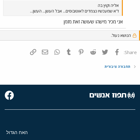
אליה וקוץ בה
ז"א שמעכשיו נצמדים לאוטובוסים... אבל העשן... העשן...
אני מכיר מישהו שעושה זאת מזמן
הנושא נעול.
פייסבוק
Twitter
Reddit
Pinterest
Tumblr
WhatsApp
דואר אלקטרוני
הוסף קישור
Share:
תחבורה ציבורית
האח הגדול