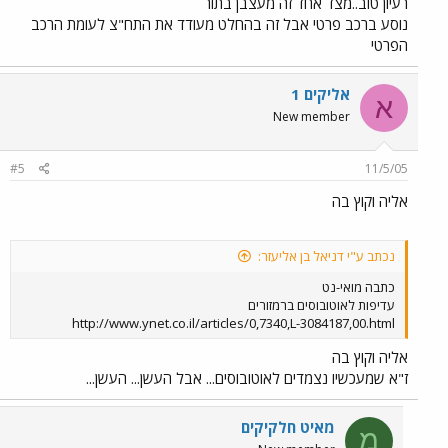
רעיון טוב..מצד אחד זה מעצבן בתור
נוסע ברכב פרטי אבל זה בהחלט מעודד את התח"צ לעומת הרכב
הפרטי
אליקים 1
א
New member
#5
11/5/05
אליה וקוץ בה
נכתב ע"י דניאל בן אליעזר:
כתבה מואי-נט
עדיפות לאוטובוסים ברמזורים
http://www.ynet.co.il/articles/0,7340,L-3084187,00.html
אליה וקוץ בה
ז"א שמעכשיו נצמדים לאוטובוסים... אבל העשן... העשן...
מאיט חלקיקים
מ