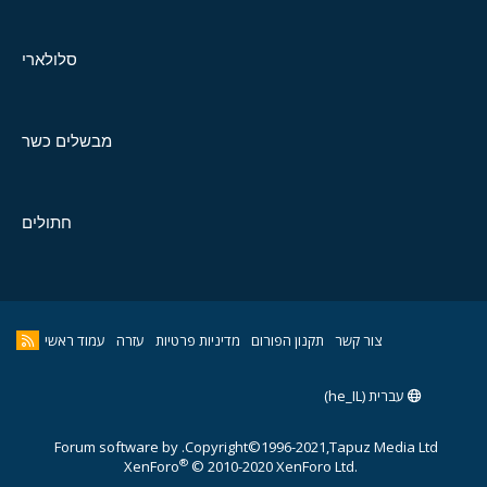
סלולארי
מבשלים כשר
חתולים
צור קשר
תקנון הפורום
מדיניות פרטיות
עזרה
עמוד ראשי
עברית (he_IL)
Forum software by
Copyright©1996-2021,Tapuz Media Ltd.
®
XenForo
© 2010-2020 XenForo Ltd.