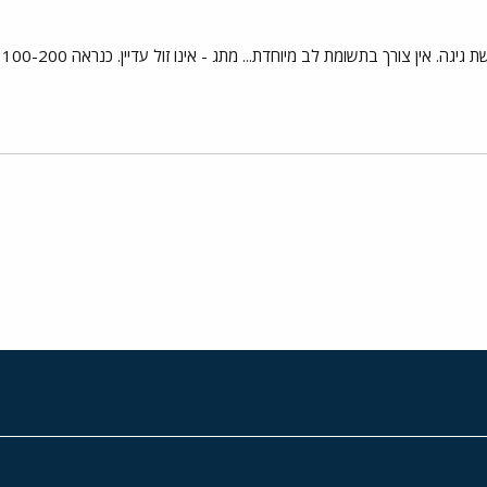
. אין צורך בתשומת לב מיוחדת... מתג - אינו זול עדיין. כנראה 100-200 ש"ח.
י
שור