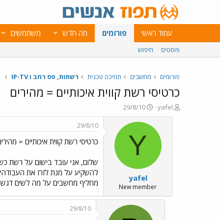
עמוד ראשי
פורומים
מה חדש
משתמשים
פוסטים
חיפוש
פורומים
מחשבים
תמיכה טכנית
רשתות, פס רחב ו IP-TV
כרטיסי רשת קווית איכותיים = מהירים
פ
פ
29/8/10
yafel
ו
ו
ת
ר
29/8/10
ח
ס
Y
כרטיסי רשת קווית איכותיים = מהירים
ה
ם
נ
ב
ו
ת
ש
א
להשקיע על מנת לזרז את העבודה? ה
yafel
א
ר
מחליף מחשבים על מה לשים דגש ב
י
New member
ך
29/8/10