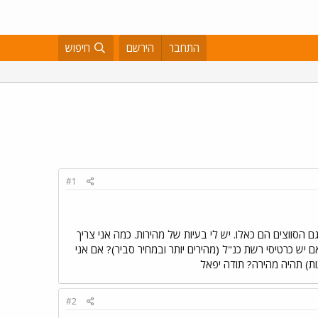
התחבר
הירשם
חיפוש
#1
, אני עובד בישום על רשת כששני המחשבים סמוכים ומחוברים לאותו HUB או סווץ'. הכרטיסם הם של 100 וגם הסווצים הם כאלו. יש לי בעיות של מהירות. כמה אני צריך
יש כרטיסי רשת כנ"ל (מהירים יותר ובמחיר סביר)? אם אני
ת) תהיה מהירה? תודה יפאל
#2