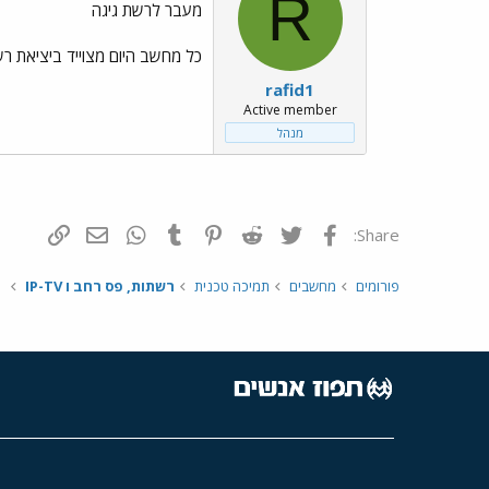
R
מעבר לרשת גיגה
כל מחשב היום מצוייד ביציאת רשת גיגה
rafid1
Active member
מנהל
פייסבוק
Twitter
Reddit
Pinterest
Tumblr
WhatsApp
דואר אלקטרונ
הוסף קי
Share:
פורומים
מחשבים
תמיכה טכנית
רשתות, פס רחב ו IP-TV