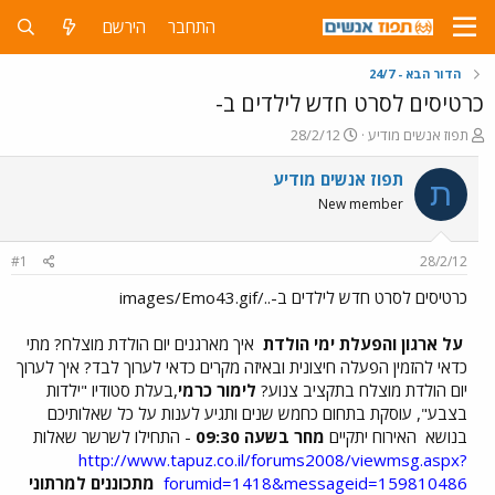
התחבר
הירשם
הדור הבא - 24/7
כרטיסים לסרט חדש לילדים ב-
פ
פ
תפוז אנשים מודיע
28/2/12
ו
ו
ת
ר
תפוז אנשים מודיע
ת
ח
ס
New member
ה
ם
נ
ב
ו
ת
#1
28/2/12
ש
א
א
ר
כרטיסים לסרט חדש לילדים ב-../images/Emo43.gif
י
ך
על ארגון והפעלת ימי הולדת
איך מארגנים יום הולדת מוצלח? מתי
כדאי להזמין הפעלה חיצונית ובאיזה מקרים כדאי לערוך לבד? איך לערוך
יום הולדת מוצלח בתקציב צנוע?
לימור כרמי
,בעלת סטודיו "ילדות
בצבע", עוסקת בתחום כחמש שנים ותגיע לענות על כל שאלותיכם
בנושא
האירוח יתקיים
מחר בשעה 09:30
- התחילו לשרשר שאלות
http://www.tapuz.co.il/forums2008/viewmsg.aspx?
forumid=1418&messageid=159810486
מתכוננים למרתוני