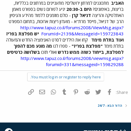
האביב
מתכוננים למרתון ירושלים? מתעניינים במרתונים בכלליות,
בריצות, באימונים?
היום ב-20:30
יגיע לפורום נשים בספורט מאמן
האתלטיקה והריצה
דניאל קרן
- כולם מוזמנים ללמוד מהידע והניסיון
הרב של דניאל, מייסד מרת"א - מועדון ריצות ארוכות, בתחום הספורט
http://www.tapuz.co.il/forums2008/ViewMsg.aspx?
ForumId=2139&MessageId=159723843
יש מפלצת בפריז
ועוד בתלת מימד
קחו את הילדים לסרט האנימציה החדש והמעולה
בתלת מימד
"מפלצת בפריז"
- ספרו לנו
מה מונע מכם להפוך
למפלצת, בייחוד כשזה ממש נדרש
ואולי תזכו
בשלושה כרטיסים
http://www.tapuz.co.il/forums2008/viewmsg.aspx?
forumid=331&messageid=159829288
You must log in or register to reply here.
פייסבוק
Twitter
Reddit
Pinterest
Tumblr
WhatsApp
דואר אלקטרוני
הוסף קישור
Share:
הדור הבא - 24/7