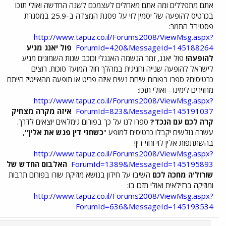
אתם מתפללים ומה אתם מאחלים לעצמכם לשנה החדשה ואולי תזכו
בכרטיס להופעה של יסמין לוי על פסגת המצדה ב-25.9 במסגרת
פסטיבל התמר:
http://www.tapuz.co.il/Forums2008/ViewMsg.aspx?
ForumId=420&MessageId=145188264
פול יאנג מגיע
להופעה!
פול יאנג, זמר הנשמה האנגלי וכוכב שנות השמונים מגיע
לישראל להופעה שנייה וחגיגית במהלך חול המועד סוכות. רוצים
כרטיסים? ספרו בפורום שיחת נשים איזה פריט או תופעה מהאייטיז הייתם
מחזירים לימינו - ואולי תזכו:
http://www.tapuz.co.il/Forums2008/ViewMsg.aspx?
ForumId=823&MessageId=145191037
איזה מקרה מצחיק
קרה לכם עם הנכד?
ספרו לנו על כך בפורום גימלאים יוצאים לדרך.
עשרה גולשים יקבלו כרטיסים למופע "
כשחזי דין פגש את אלין"
,
בהשתתפות אלין לוי וחזי דין!
http://www.tapuz.co.il/Forums2008/ViewMsg.aspx?
ForumId=1389&MessageId=145195893
האלבום החדש של
שורול'ה מחכה לכם
השיבו על חידון בנושא מוזיקת שורו בפורום תרבות
ומוזיקה ברזילאית ואולי תזכו בו:
http://www.tapuz.co.il/Forums2008/ViewMsg.aspx?
ForumId=636&MessageId=145193534