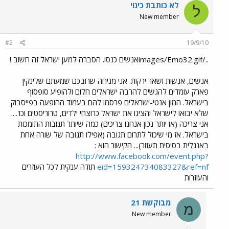
לא כותבת כינוי
ל
New member
#2
19/9/10
../images/Emo32.gifאנשים כנסו. הסברה למען ישראל זה חשוב !
אנשים, אנשות ושאר ירקות. אני מניחה שרובכם שמעתם שלינקין
פארק עומדים להגשים להרבה ישראלים חלום ולהופיע סופסוף
בישראל. המון אנטי-ישראלים פרסמו להם בעמוד ההופעה בפייסבוק
שלא יבואו לישראל והציגו את ישראל כרוצחי ילדים, טרוריסטים וכו'....
אני צריכה (או יותר נכון אנחנו צריכים) כמה שיותר תגובות התומכות
בישראל. אז מי שיכול לתרום תגובה (אפילו תגובה של שורה אחת
באנגלית בסיסית תעזור)... הקישור הוא :
http://www.facebook.com/event.php?
eid=159324734083327&ref=nf
תודה ענקית לכל העוזרים
והעוזרות
מבוקשת 21
מ
New member