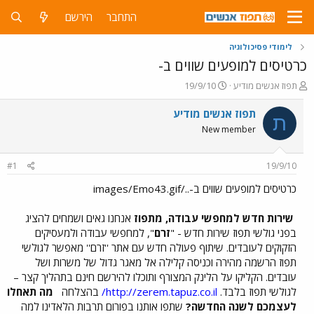
התחבר
הירשם
לימודי פסיכולוגיה
כרטיסים למופעים שווים ב-
פ
פ
תפוז אנשים מודיע
19/9/10
ו
ו
ת
ר
תפוז אנשים מודיע
ת
ח
ס
New member
ה
ם
נ
ב
ו
ת
#1
19/9/10
ש
א
א
ר
כרטיסים למופעים שווים ב-../images/Emo43.gif
י
ך
שירות חדש למחפשי עבודה, מתפוז
אנחנו גאים ושמחים להציג
בפני גולשי תפוז שירות חדש - "
זרם
", למחפשי עבודה ולמעסיקים
הזקוקים לעובדים. שיתוף פעולה חדש עם אתר ''זרם'' מאפשר לגולשי
תפוז הרשמה מהירה וכניסה קלילה אל מאגר גדול של משרות ושל
עובדים. הקליקו על הלינק המצורף ותוכלו להירשם חינם בתהליך קצר –
לגולשי תפוז בלבד.
http://zerem.tapuz.co.il/
בהצלחה
מה תאחלו
לעצמכם לשנה החדשה?
שתפו אותנו בפורום תרבות הלאדינו למה