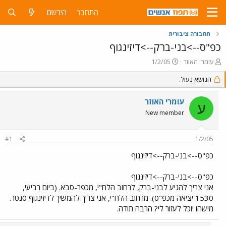
התחבר
הירשם
תחבורה ציבורית
כפ"ס-->בני-ברק-->דיזינגוף
פ
פ
עומרי האוזר
1/2/05
ו
ו
ת
הנושא נעול.
ר
ח
ס
ה
ם
עומרי האוזר
ע
נ
ב
New member
ו
ת
ש
א
א
ר
#1
1/2/05
י
ך
כפ"ס-->בני-ברק-->דיזינגוף
כפ"ס-->בני-ברק-->דיזינגוף
אני צריך להגיע לבני-ברק, לרחוב הלח"י, מכפר-סבא. (ביום רביעי,
1530 יציאה מכפ"ס). מרחוב הלח"י, אני צריך להמשיך לדיזינגוף סנטר.
מישהו יוכל לעזור לי? הרבה תודה.