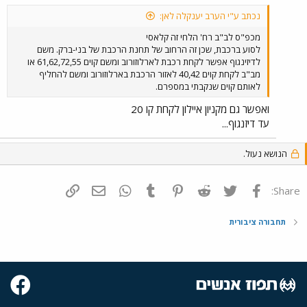
נכתב ע"י הערב יענקלה לאן:
מכפ"ס לב"ב רח' הלחי זה קלאסי
לסוע ברכבת, שכן זה הרחוב של תחנת הרכבת של בני-ברק. משם
לדיזינגוף אפשר לקחת רכבת לארלוזורוב ומשם קוים 61,62,72,55 או
מב"ב לקחת קוים 40,42 לאזור הרכבת בארלוזורוב ומשם להחליף
לאותם קוים שנקבתי במספרם.
ואפשר גם מקניון איילון לקחת קו 20
עד דיזנגוף...
הנושא נעול.
פייסבוק
Twitter
Reddit
Pinterest
Tumblr
WhatsApp
דואר אלקטרוני
הוסף קישור
Share:
תחבורה ציבורית