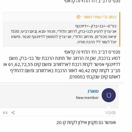
מכפ"ס לב"ב רח' הלחי זה קלאסי
נכתב ע"י עומרי האוזר:
כפ"ס-->בני-ברק-->דיזינגוף
אני צריך להגיע לבני-ברק, לרחוב הלח"י, מכפר-סבא. (ביום רביעי, 1530
יציאה מכפ"ס). מרחוב הלח"י, אני צריך להמשיך לדיזינגוף סנטר. מישהו
יוכל לעזור לי? הרבה תודה.
מכפ"ס לב"ב רח' הלחי זה קלאסי
לסוע ברכבת, שכן זה הרחוב של תחנת הרכבת של בני-ברק. משם
לדיזינגוף אפשר לקחת רכבת לארלוזורוב ומשם קוים 61,62,72,55 או
מב"ב לקחת קוים 40,42 לאזור הרכבת בארלוזורוב ומשם להחליף
לאותם קוים שנקבתי במספרם.
טוארג
ט
New member
#4
1/2/05
ואפשר גם מקניון איילון לקחת קו 20