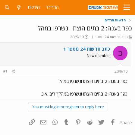
התחבר
הירשם
חדשות חרדים
כפר בענה: 2 בתים הוצתו ונשרפו במהל
פ
פ
כתב חדשות 24 מספר 1
20/9/10
ו
ו
ת
ר
כתב חדשות 24 מספר 1
כ
ח
ס
New member
ה
ם
נ
ב
ו
ת
#1
20/9/10
ש
א
א
ר
כפר בענה: 2 בתים הוצתו ונשרפו במהל
י
ך
כפר בענה: 2 בתים הוצתו ונשרפו במהלך ריב .א.נ.
You must log in or register to reply here.
פייסבוק
Twitter
Reddit
Pinterest
Tumblr
WhatsApp
דואר אלקטרוני
הוסף קישור
Share: