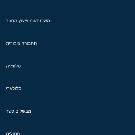
משכנתאות וייעוץ מחזור
תחבורה ציבורית
טלוויזיה
סלולארי
מבשלים כשר
חתולים