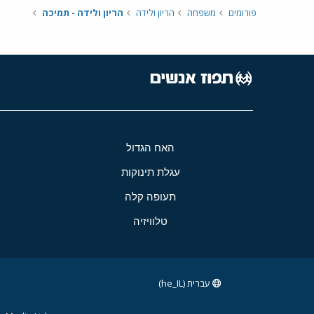
פורומים
משפחה
הריון ולידה
הריון ולידה - תמיכה
האח הגדול
עגלת תינוקות
תעופה קלה
טלוויזיה
עברית (he_IL)