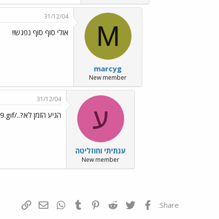
31/12/04
M
אולי סוף סוף נפגש!!
marcyg
New member
31/12/04
ע
הגיע הזמן לא?../images/Emo9.gif
ענתיתי וחוזליטה
New member
פייסבוק
Twitter
Reddit
Pinterest
Tumblr
WhatsApp
דואר אלקטרונ
הוסף קי
Share: