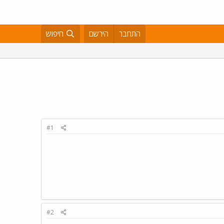
התחבר
הירשם
חיפוש
#1
#2