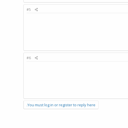
#5
#6
You must log in or register to reply here.