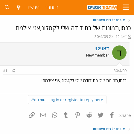
התחבר
הירשם
אופנת ילדים ופעוטות
כנסו,תמונות של בת דודה שלי לקטלוג,אני צילמתי
פ
פ
דאני12
30/4/09
ו
ו
ת
ר
דאני12
ד
ח
ס
New member
ה
ם
נ
ב
ו
ת
#1
30/4/09
ש
א
א
ר
כנסו,תמונות של בת דודה שלי לקטלוג,אני צילמתי
י
ך
You must log in or register to reply here.
פייסבוק
Twitter
Reddit
Pinterest
Tumblr
WhatsApp
דואר אלקטרוני
הוסף קישור
Share:
אופנת ילדים ופעוטות