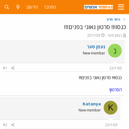
התחבר
הירשם
נוער מרצ
כנסו!!! סרטון גאוני בפנים!!!
פ
פ
נעמן סער
22/1/03
ו
ו
ת
ר
נעמן סער
נ
ח
ס
New member
ה
ם
נ
ב
ו
ת
#1
22/1/03
ש
א
א
ר
כנסו!!! סרטון גאוני בפנים!!!
י
ך
הסרטון
!
Katanya
K
New member
#2
22/1/03