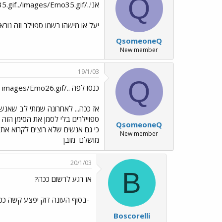
Q
אני../images/Emo35.gif../images/Emo35.gif לא האמת ש....
יעל או מישהו רשמו ספוילר וזה נורא 
QsomeoneQ
New member
19/1/03
Q
כנסו לפה ../images/Emo26.gif מ-מ-ש חשוב../images/Emo70.gif../images/Emo70.gif
אז ככה... לאחרונה שמתי לב שאנשי
ספויילרים בלי לסמן את הסימן הזה
QsomeoneQ
כי גם אנשים שלא רוצים לקרוא את זה
New member
מושלם
מובן
20/1/03
B
אז רגע לרשום ככה?
-בסוף העונה דוק יפצע קשה ככ
Boscorelli