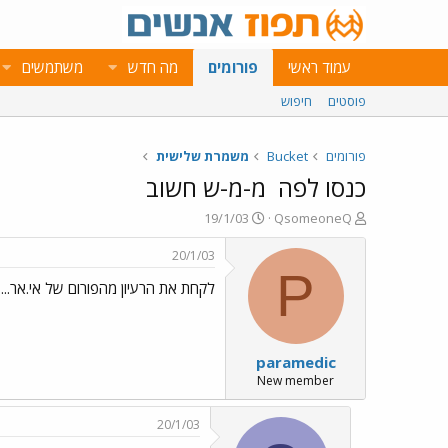
עמוד ראשי
פורומים
מה חדש
משתמשים
פוסטים
חיפוש
פורומים
Bucket
משמרת שלישית
כנסו לפה
מ-מ-ש חשוב
פ
פ
19/1/03
QsomeoneQ
ו
ו
ת
ר
20/1/03
ח
ס
P
לקחת את הרעיון מהפורום של אי.אר...
ה
ם
נ
ב
ו
ת
ש
א
paramedic
א
ר
י
New member
ך
20/1/03