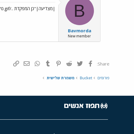
B
|מצדיעה|"כן המפקדת ../images/Emo70.gif"בהקשב כזה../images/Emo127.gif
Bavmorda
New member
פייסבוק
Twitter
Reddit
Pinterest
Tumblr
WhatsApp
דואר אלקטרונ
הוסף קי
Share:
פורומים
Bucket
משמרת שלישית