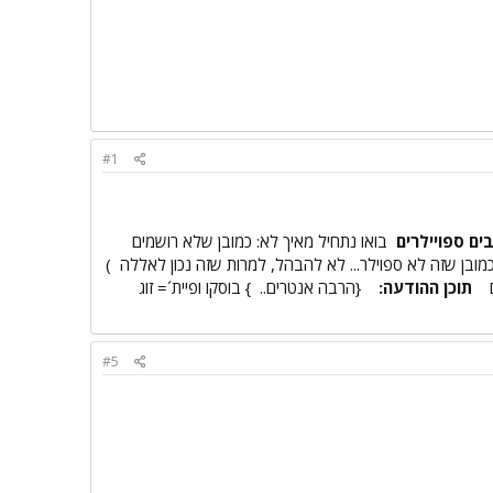
#1
בים ספויילרים
בואו נתחיל מאיך לא: כמובן שלא רושמים
 (כמובן שזה לא ספוילר... לא להבהל, למרות שזה נכון לאללה
)
ם
תוכן ההודעה:
{הרבה אנטרים..
} בוסקו ופיית´= זוג
#5