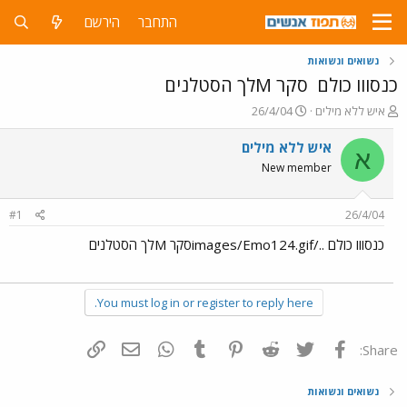
התחבר
הירשם
נשואים ונשואות
כנסווו כולם
סקר Mלך הסטלנים
פ
פ
איש ללא מילים
26/4/04
ו
ו
ת
ר
איש ללא מילים
א
ח
ס
New member
ה
ם
נ
ב
ו
ת
#1
26/4/04
ש
א
א
ר
כנסווו כולם ../images/Emo124.gifסקר Mלך הסטלנים
י
ך
You must log in or register to reply here.
פייסבוק
Twitter
Reddit
Pinterest
Tumblr
WhatsApp
דואר אלקטרוני
הוסף קישור
Share:
נשואים ונשואות