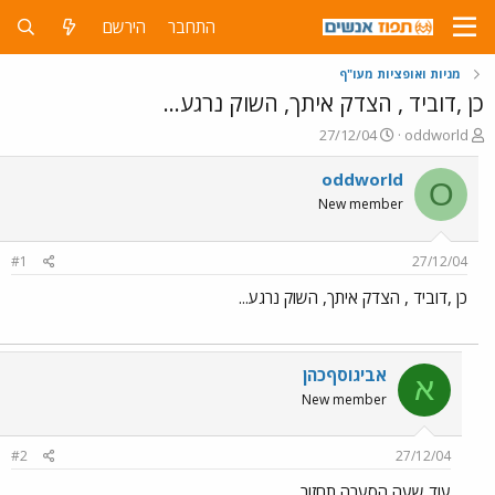
התחבר
הירשם
מניות ואופציות מעו"ף
כן ,דוביד , הצדק איתך, השוק נרגע...
פ
פ
27/12/04
oddworld
ו
ו
ת
ר
oddworld
O
ח
ס
New member
ה
ם
נ
ב
ו
ת
#1
27/12/04
ש
א
א
ר
כן ,דוביד , הצדק איתך, השוק נרגע...
י
ך
אביגוסףכהן
א
New member
#2
27/12/04
עוד שעה הסערה תחזור...