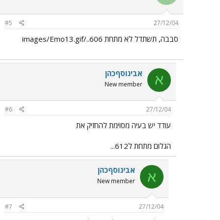
#5
27/12/04
סבבה, תשתדל לא מתחת 606../images/Emo13.gif
אביגוסףכהן
א
New member
#6
27/12/04
עודד יש בעיה מסוימת להחזיק את
הגלום מתחת ל612...
אביגוסףכהן
א
New member
#7
27/12/04