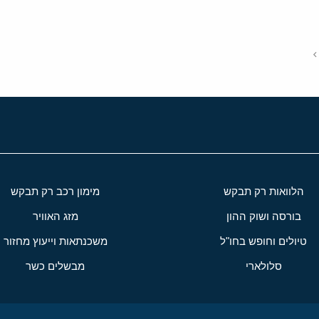
י
שור
הלוואות רק תבקש
מימון רכב רק תבקש
בורסה ושוק ההון
מזג האוויר
טיולים וחופש בחו"ל
משכנתאות וייעוץ מחזור
סלולארי
מבשלים כשר