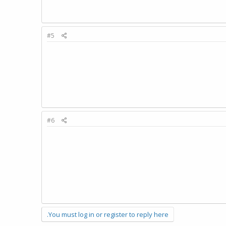
#5
#6
You must log in or register to reply here.