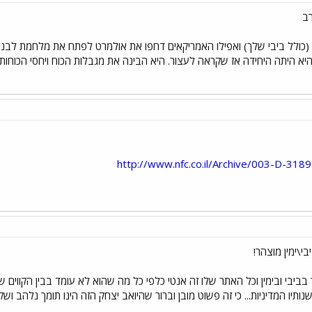
ב
(כולל ביבי שלך) ואפילו האמריקאים דחפו את אולמרט לפתח את מלחמת לבנו
א היתה היחידה אז שקראה לעצור. היא הבינה את מגבלות הכוח ויחסי הכוחות 
http://www.nfc.co.il/Archive/003-D-31
י\ימין מוצהר!
בביבי ובימין וכל האתר שלו זה אנטי כלפי כל מה שהוא לא עומד בבין הקווים
שנותיו המדיניות... כי זה פשוט מובן וברור שהיואב יצחק הזה הינו תומך נלהב ושק