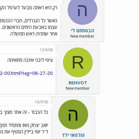
ה
רק היא ראתה מבעד לערפל הקר
כאשר כל הגנרלים, חברי הכנסת 
עצמו באבעת הימים הראשונים. הי
הבטחתם לי
אחר שתהיה ראש ממשלה.
New member
13/9/08
R
ציפי ליבני איננה מתאימה
892-00.html?tag=08-27-20
REHVOT
New member
18/9/08
ה
כל הכבוד - זה אתר תומך ביב
יואב יצחק מאז ומתמיד תמך 
ד"ר יוסי ביילין המטיף את מ
הולמאי ילד