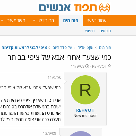
עמוד ראשי
פורומים
מה חדש
משתמשים
פוסטים
חיפוש
פורומים
אקטואליה
על סדר היום
ציפי לבני לראשות קדימה
כמי שצעד אחרי אבא של ציפי בביתר
פ
פ
11/9/08
REHVOT
ו
ו
ת
ר
11/9/08
ח
ס
R
כמי שצעד אחרי אבא של ציפי בבי
ה
ם
נ
ב
ו
ת
אני בטוח שאביך ציפי לא היה גאה 
ש
א
ישבת בממשלת אולמרט בפוגרום ע
REHVOT
א
ר
אולמרט המושחת כאשר התפרסמו השחי
י
New member
מעלה ככה אני צופה תהיה הצלילה 
ך
13/9/08