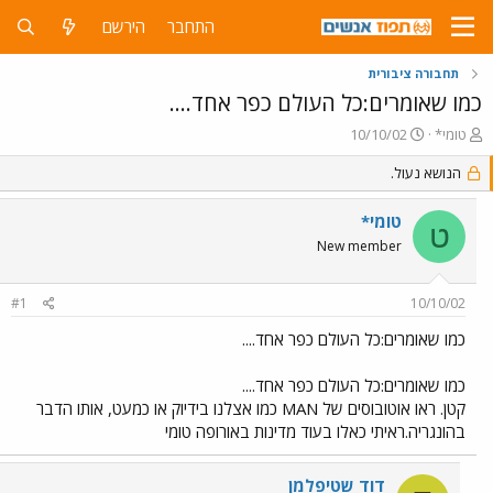
התחבר
הירשם
תחבורה ציבורית
כמו שאומרים:כל העולם כפר אחד....
פ
פ
טומי*
10/10/02
ו
ו
ת
ר
הנושא נעול.
ח
ס
ה
ם
טומי*
ט
נ
ב
New member
ו
ת
ש
א
א
ר
#1
10/10/02
י
ך
כמו שאומרים:כל העולם כפר אחד....
כמו שאומרים:כל העולם כפר אחד....
קטן. ראו אוטובוסים של MAN כמו אצלנו בידיוק או כמעט, אותו הדבר
בהונגריה.ראיתי כאלו בעוד מדינות באורופה טומי
דוד שטיפלמן