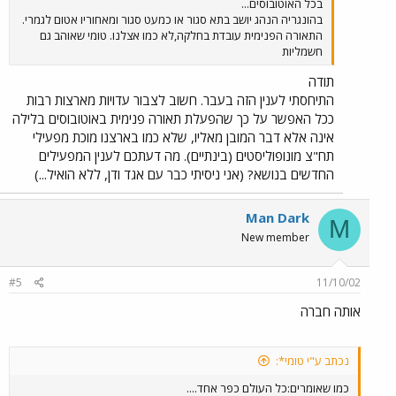
בכל האוטובוסים...
בהונגריה הנהג יושב בתא סגור או כמעט סגור ומאחוריו אטום לגמרי.
התאורה הפנימית עובדת בחלקה,לא כמו אצלנו. טומי שאוהב גם
חשמליות
תודה
התיחסתי לענין הזה בעבר. חשוב לצבור עדויות מארצות רבות
ככל האפשר על כך שהפעלת תאורה פנימית באוטובוסים בלילה
אינה אלא דבר המובן מאליו, שלא כמו בארצנו מוכת מפעילי
תח"צ מונופוליסטים (בינתיים). מה דעתכם לענין המפעילים
החדשים בנושא? (אני ניסיתי כבר עם אגד ודן, ללא הואיל...)
Man Dark
M
New member
#5
11/10/02
אותה חברה
נכתב ע"י טומי*:
כמו שאומרים:כל העולם כפר אחד....