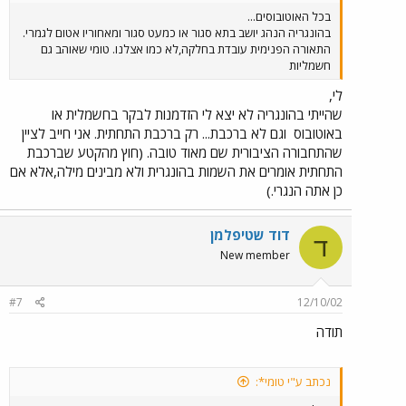
בכל האוטובוסים...
בהונגריה הנהג יושב בתא סגור או כמעט סגור ומאחוריו אטום לגמרי.
התאורה הפנימית עובדת בחלקה,לא כמו אצלנו. טומי שאוהב גם
חשמליות
לי,
שהייתי בהונגריה לא יצא לי הזדמנות לבקר בחשמלית או
באוטובוס
וגם לא ברכבת... רק ברכבת התחתית. אני חייב לציין
שהתחבורה הציבורית שם מאוד טובה. (חוץ מהקטע שברכבת
התחתית אומרים את השמות בהונגרית ולא מבינים מילה,אלא אם
כן אתה הנגרי.)
דוד שטיפלמן
ד
New member
#7
12/10/02
תודה
נכתב ע"י טומי*: