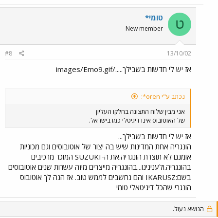
טומי*
ט
New member
#8
13/10/02
אז יש לי חדשות בשבילך...../images/Emo9.gif
נכתב ע"י oren*:
אני מבין שלוח התצוגה בחלקו העליון
של האוטובוס אינו דיגיטלי כמו בישראל.
אז יש לי חדשות בשבילך...
הונגריה אחת המדינות שיש בה יצור של אוטובוסים וגם מכוניות
אומנם לא תוצרת הונגריה.את ה-SUZUKI המוכר מרכיבים
בהונגריה.ולענינינו...בהונגריה מייצרים מיזה עשרות שנים אוטובוסים
בשם:IKARUSZ והם נחשבים לממש טוב. אז הנה לך אוטובוס
הונגרי שהכל דיגיטאלי טומי
הנושא נעול.