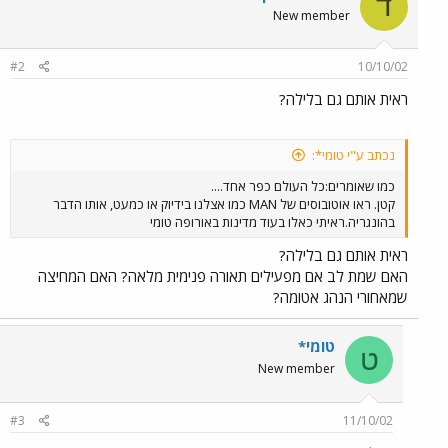
ד
New member
#2
10/10/02
ראית אותם גם בלילה?
נכתב ע"י טומי*:
כמו שאומרים:כל העולם כפר אחד....
קטן. ראו אוטובוסים של MAN כמו אצלנו בידיוק או כמעט, אותו הדבר
בהונגריה.ראיתי כאלו בעוד מדינות באורופה טומי
ראית אותם גם בלילה?
האם שמת לב אם מפעילים תאורה פנימית מלאה? האם המחיצה
שמאחורי הנהג אטומה?
טומי*
ט
New member
#3
11/10/02