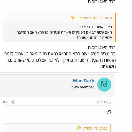
בכל האוטובוסים...
נכתב ע"י דוד שטיפלמן:
ראית אותם גם בלילה?
האם שמת לב אם מפעילים תאורה פנימית מלאה? האם המחיצה
שמאחורי הנהג אטומה?
בכל האוטובוסים...
בהונגריה הנהג יושב בתא סגור או כמעט סגור ומאחוריו אטום לגמרי.
התאורה הפנימית עובדת בחלקה,לא כמו אצלנו. טומי שאוהב גם
חשמליות
Man Dark
M
New member
#4
11/10/02
לי,
נכתב ע"י טומי*: