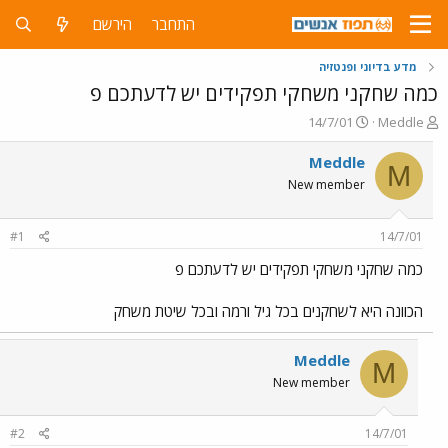
התחבר
הירשם
מדע בדיוני ופנטזיה
כמה שחקני משחקי תפקידים יש לדעתכם פ
פ
פ
14/7/01
Meddle
ו
ו
ת
ר
Meddle
M
ח
ס
New member
ה
ם
נ
ב
ו
ת
#1
14/7/01
ש
א
א
ר
כמה שחקני משחקי תפקידים יש לדעתכם פ
י
ך
הכוונה היא לשחקנים בכל גיל ורמה ובכל שיטת משחק
Meddle
M
New member
#2
14/7/01