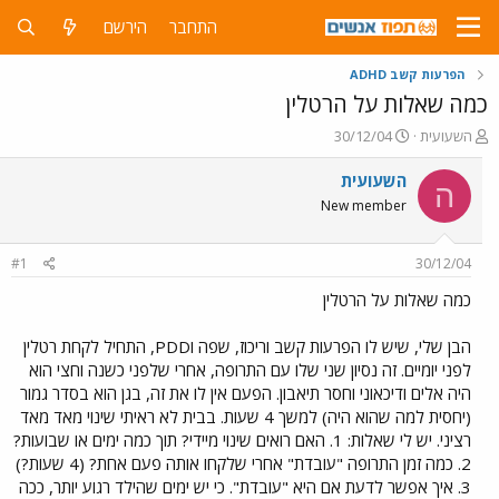
התחבר
הירשם
הפרעות קשב ADHD
כמה שאלות על הרטלין
פ
פ
השעועית
30/12/04
ו
ו
ת
ר
השעועית
ה
ח
ס
New member
ה
ם
נ
ב
ו
ת
#1
30/12/04
ש
א
א
ר
כמה שאלות על הרטלין
י
ך
הבן שלי, שיש לו הפרעות קשב וריכוז, שפה וPDD, התחיל לקחת רטלין
לפני יומיים. זה נסיון שני שלו עם התרופה, אחרי שלפני כשנה וחצי הוא
היה אלים ודיכאוני וחסר תיאבון. הפעם אין לו את זה, בגן הוא בסדר גמור
(יחסית למה שהוא היה) למשך 4 שעות. בבית לא ראיתי שינוי מאד מאד
רציני. יש לי שאלות: 1. האם רואים שינוי מיידי? תוך כמה ימים או שבועות?
2. כמה זמן התרופה "עובדת" אחרי שלקחו אותה פעם אחת? (4 שעות?)
3. איך אפשר לדעת אם היא "עובדת". כי יש ימים שהילד רגוע יותר, ככה