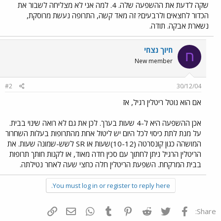
שקה לדעת את ההשפעה שלה. 4. למה אני לא מצליחה לשבור את
הכדור לחצאים ולרבעים? זה מאד קשה, התרופה נעשת מרוסקת,
נשארת אבקה. תודה.
חיוך נצחי
ח
New member
#2
30/12/04
אם הוא נוטל ריטלין רגיל, אז
אכן ההשפעה היא ל-4 שעות בערך. לכן את גם לא רואה שינוי בבית.
על מנת לתת כיסוי לכל היום יש ליטול אחת מהתרופות בעלות השחרור
המושהה כגון קונסרטה (10-12)שעות או SR לשש-שמונה שעות. את
הריטלין הרגיל ניתן לחתוך עם סכין חדה מאוד, או לקנות חותך תרופות
בבית המרקחת. השפעת הריטלין חלה כחצי שעה לאחר נטילתה.
You must log in or register to reply here.
פייסבוק
Twitter
Reddit
Pinterest
Tumblr
WhatsApp
דואר אלקטרוני
הוסף קישור
Share: