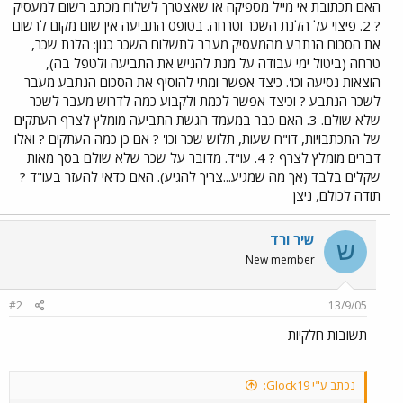
האם תכתובת אי מייל מספיקה או שאצטרך לשלוח מכתב רשום למעסיק
? 2. פיצוי על הלנת השכר וטרחה. בטופס התביעה אין שום מקום לרשום
את הסכום הנתבע מהמעסיק מעבר לתשלום השכר כגון: הלנת שכר,
טרחה (ביטול ימי עבודה על מנת להגיש את התביעה ולטפל בה),
הוצאות נסיעה וכו'. כיצד אפשר ומתי להוסיף את הסכום הנתבע מעבר
לשכר הנתבע ? וכיצד אפשר לכמת ולקבוע כמה לדרוש מעבר לשכר
שלא שולם. 3. האם כבר במעמד הגשת התביעה מומלץ לצרף העתקים
של התכתבויות, דו"ח שעות, תלוש שכר וכו' ? אם כן כמה העתקים ? ואלו
דברים מומלץ לצרף ? 4. עו"ד. מדובר על שכר שלא שולם בסך מאות
שקלים בלבד (אך מה שמגיע...צריך להגיע). האם כדאי להעזר בעו"ד ?
תודה לכולם, ניצן
שיר ורד
ש
New member
#2
13/9/05
תשובות חלקיות
נכתב ע"י Glock19: