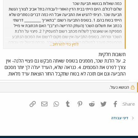
כמה שאלות בנושא תביעת שכר
שלום לכולם. היום הייתי בבית הדין האזורי לעבודה בתל אביב לצורך הגשת
תביעת שכר. רציתי להגיש את התביעה אבל היו כמה דברים נסתרים שלא
הייתי בטוח בהם. 1. בטופס התביעה רשום: "בתאריך _________ דרשתי
בכתב את תשלום השכר (העתק הדרישה רצ"ב)" האם תכתובת אי מייל
מספיקה או שאצטרך לשלוח מכתב רשום למעסיק ? 2. פיצוי על הלנת
השכר וטרחה. בטופס התביעה אין שום מקום לרשום את הסכום הנתבע
מהמעסיק מעבר לתשלום השכר כגון: הלנת שכר, טרחה (ביטול ימי עבודה
לחץ כדי להרחיב...
על מנת להגיש את התביעה ולטפל בה), הוצאות נסיעה וכו'. כיצד אפשר
ומתי להוסיף את הסכום הנתבע מעבר לשכר הנתבע ? וכיצד אפשר לכמת
תשובות חלקיות
ולקבוע כמה לדרוש מעבר לשכר שלא שולם. 3. האם כבר במעמד הגשת
2. על הלנת שכר, מסמנים בטופס שאתה מבקש גם פצויי הלנה- אין
התביעה מומלץ לצרף העתקים של התכתבויות, דו"ח שעות, תלוש שכר וכו'
צורך לפרט את הסכומים. 4. כנראה שלא, העו"ד יעלה לך יותר מסכום
? אם כן כמה העתקים ? ואלו דברים מומלץ לצרף ? 4. עו"ד. מדובר על
התביעה וגם אם תזכה לא בטוח שתקבל החזר הוצאות עו"ד מלאות.
שכר שלא שולם בסך מאות שקלים בלבד (אך מה שמגיע...צריך להגיע).
האם כדאי להעזר בעו"ד ? תודה לכולם, ניצן
הנושא נעול.
פייסבוק
Twitter
Reddit
Pinterest
Tumblr
WhatsApp
דואר אלקטרוני
הוסף קישור
Share:
דיני עבודה