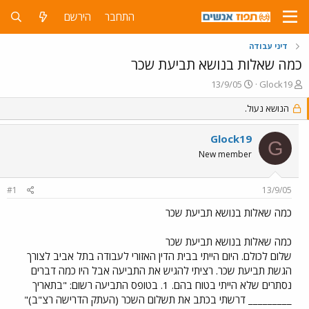
התחבר
הירשם
דיני עבודה
כמה שאלות בנושא תביעת שכר
פ
פ
13/9/05
Glock19
ו
ו
ת
הנושא נעול.
ר
ח
ס
ה
ם
Glock19
G
נ
ב
New member
ו
ת
ש
א
א
ר
#1
13/9/05
י
ך
כמה שאלות בנושא תביעת שכר
כמה שאלות בנושא תביעת שכר
שלום לכולם. היום הייתי בבית הדין האזורי לעבודה בתל אביב לצורך
הגשת תביעת שכר. רציתי להגיש את התביעה אבל היו כמה דברים
נסתרים שלא הייתי בטוח בהם. 1. בטופס התביעה רשום: "בתאריך
_________ דרשתי בכתב את תשלום השכר (העתק הדרישה רצ"ב)"