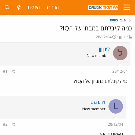
התחבר
הירשם
פעם בחיים
כמה קיבלתם במבחן של הIQ?
פ
פ
לירןןןן
28/12/04
ו
ו
ת
ר
לירןןןן
ל
ח
ס
New member
ה
ם
נ
ב
ו
ת
#1
28/12/04
ש
א
א
ר
כמה קיבלתם במבחן של הIQ?
י
ך
L u L i1
L
New member
#2
28/12/04
ראשונההההה!!