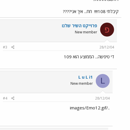
קיבלתי 108!!!!
חח... איך אני????
פרוייקט השיר שלנו
פ
New member
#3
28/12/04
די טיפשה... הממוצע הוא 109
L u L i1
L
New member
#4
28/12/04
../images/Emo12.gif