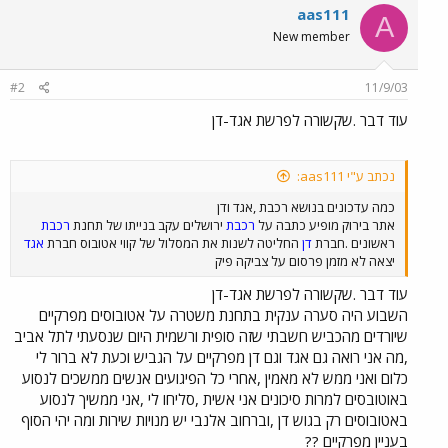
aas111
A
New member
#2
11/9/03
עוד דבר .שקשורה לפרשת אגד-דן
נכתב ע"י aas111:
כמה עדכונים בנושא רכבת ,אגד ודן
אתר בירוק מופיע כתבה על
רכבת
ירושלים עקב בנייתו של תחנת
רכבת
ראשונים .חברת
דן
החליטה לשנות את המסלול של קווי אטובוס חברת
אגד
יצאה לא מזמן פרסום על צביקה פיק
עוד דבר .שקשורה לפרשת אגד-דן
השבוע היה סערה ענקית בתחנת משטרה על אטובוסים מפרקיים
שיורדים מהכביש חשבתי שזה סופית ורשמית היום שנסעתי לתל אביב
,מה אני רואה גם אגד וגם דן מפרקיים על הגביש וכעת לא ברור לי
כלום ואני ממש לא מאמין ,אחרי כל הפיגועים אנשים ממשכים לנסוע
באוטובסים למרות סיכונים אני אשית ,סליחו לי ,אני ממשיך לנסוע
באטובוסים רק בגוש דן ,וברחוב אלנבי יש מנויות שירות ומה יהי הסוף
בעניין מפרקיים ??