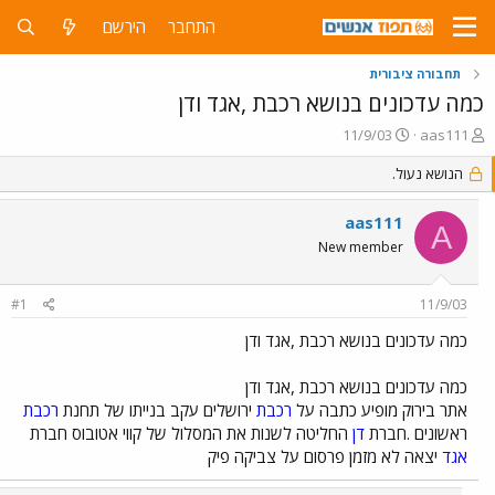
התחבר
הירשם
תחבורה ציבורית
כמה עדכונים בנושא רכבת ,אגד ודן
פ
פ
11/9/03
aas111
ו
ו
ת
הנושא נעול.
ר
ח
ס
ה
ם
aas111
A
נ
ב
New member
ו
ת
ש
א
א
ר
#1
11/9/03
י
ך
כמה עדכונים בנושא רכבת ,אגד ודן
כמה עדכונים בנושא רכבת ,אגד ודן
אתר בירוק מופיע כתבה על
רכבת
ירושלים עקב בנייתו של תחנת
רכבת
ראשונים .חברת
דן
החליטה לשנות את המסלול של קווי אטובוס חברת
אגד
יצאה לא מזמן פרסום על צביקה פיק