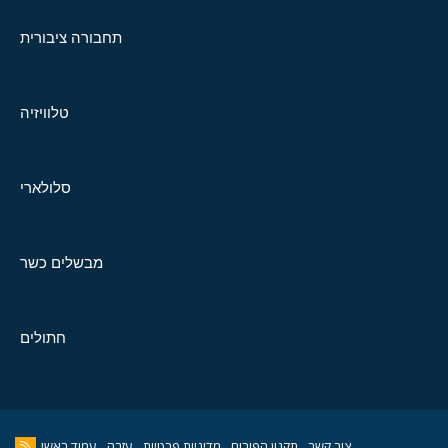
תחבורה ציבורית
טלוויזיה
סלולארי
מבשלים כשר
חתולים
צור קשר
תקנון הפורום
מדיניות פרטיות
עזרה
עמוד ראשי