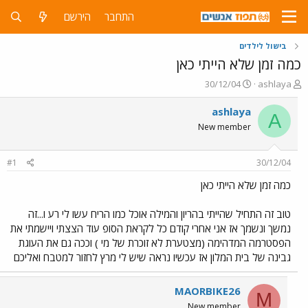
התחבר
הירשם
בישול לילדים
כמה זמן שלא הייתי כאן
פ
פ
30/12/04
ashlaya
ו
ו
ת
ר
ashlaya
A
ח
ס
New member
ה
ם
נ
ב
ו
ת
#1
30/12/04
ש
א
א
ר
כמה זמן שלא הייתי כאן
י
ך
טוב זה התחיל שהייתי בהריון והמילה אוכל כמו הריח עשו לי רע ו...זה
נמשך ונשמך אז אני אחרי קודם כל לקראת הסופ עוד הצצתי ויישמתי את
הפסטרמה המדהימה (מצטערת לא זוכרת של מי ) וככה גם את העוגת
גבינה של בית המלון אז עכשיו נראה שיש לי מרץ לחזור למטבח ואליכם
MAORBIKE26
M
New member