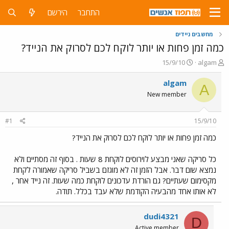
התחבר
הירשם
מחשבים ניידים
כמה זמן פחות או יותר לוקח לכם לסרוק את הנייד?
פ
פ
15/9/10
algam
ו
ו
ת
ר
algam
A
ח
ס
New member
ה
ם
נ
ב
ו
ת
#1
15/9/10
ש
א
א
ר
כמה זמן פחות או יותר לוקח לכם לסרוק את הנייד?
י
ך
כל סריקה שאני מבצע לוירוסים לוקחת 8 שעות . בסוף זה מסתיים ולא
נמצא שום דבר. אבל הזמן זה לא מוגזם בשביל סריקה שאמורה לקחת
מקסימום שעתיים? גם הורדת עדכונים לוקחת כמה שעות. זה נייד אחר ,
לא אותו אחד מהבעיה הקודמת שלא עבד בכלל. תודה.
dudi4321
D
Active member