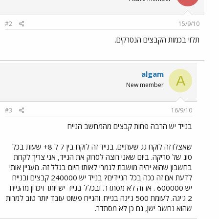
#2
15/9/10
תלוי בכמות הקבצים הנסרקים.
algam
A
New member
#3
16/9/10
בנייד יש הרבה פחות קבצים מהמחשב הנייח
שאצלו זה לוקח גג שעתיים. בנייד זה לוקח בין 7 ל 8+ שעות בכל
סוג של סריקה. ביום שאני רוצה לסרוק את הנייד, אני צריך לקחת
בחשבון שהוא יהיה מושבת לגמרי לאותו היום בגלל זה. מעניין אותי
לדעת אם זה ככה בכל הניידים? בנייד יש 240000 קבצים ובנייח
יש 600000 . אז זה לא מסתדר. ובכלל בנייד יש יותר זיכרון מהנייח
2 ג'יגה. לעומת 500 ג'יגה בנייח. והנייח פשוט עובד יותר טוב למרות
שהוא נחשב ישן, גם כן לא מסתדר.