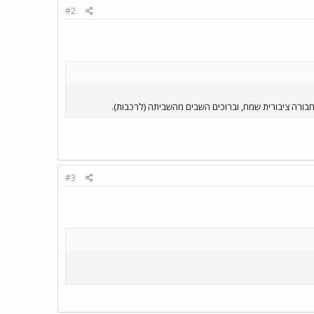
#2
#3