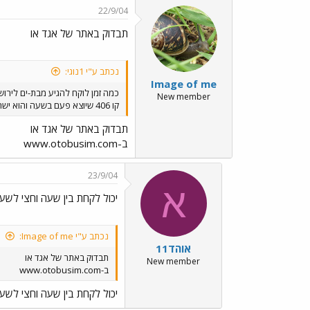
22/9/04
תבדוק באתר של אגד או
נכתב ע"י 1נוגי:
Image of me
כמה זמן לוקח להגיע מבת-ים לירוש
New member
קו 406 שיוצא פעם בשעה והוא ישרי לירושלים. כמה זמן לוקח לו להגיע לירושלים? שאלה דחופה עד מחר בבוקר. תודה. יום תחבורה ציבורית שמח, וברוכים השבים מהשביתה (לרכבות).
תבדוק באתר של אגד או
ב-www.otobusim.com
23/9/04
א
יכול לקחת בין שעה וחצי לשעת
נכתב ע"י Image of me:
אוהד11
תבדוק באתר של אגד או
New member
ב-www.otobusim.com
יכול לקחת בין שעה וחצי לשעת