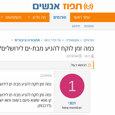
עמוד ראשי
פורומים
מה חדש
משתמשים
פוסטים
חיפוש
פורומים
אקטואליה
על סדר היום
תחבורה ציבורית
כמה זמן לוקח להגיע מבת-ים לירושלים?
פ
פ
1נוגי
22/9/04
ו
ו
ת
ר
הנושא נעול.
ח
ס
ה
ם
22/9/04
נ
ב
1
ו
ת
כמה זמן לוקח להגיע מבת-ים לירוש
ש
א
א
ר
כמה זמן לוקח להגיע מבת-ים לירוש
י
קו 406 שיוצא פעם בשעה והוא
ך
1נוגי
(לרכבות).
New member