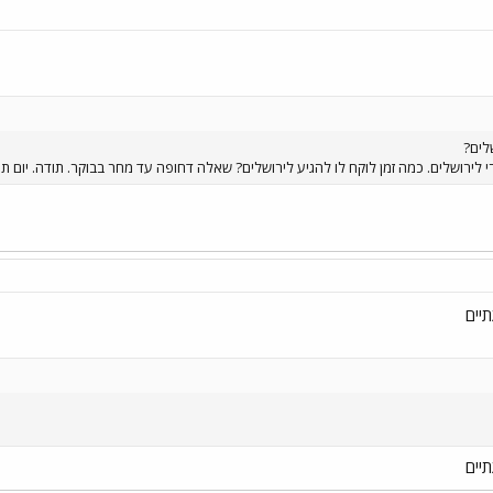
לים?
יים
יים