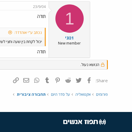
23/9/04
1
תודה
נכתב ע"י אוהד11:
1נוגי
יכול לקחת בין שעה וחצי לשע
New member
תודה
הנושא נעול.
פייסבוק
Twitter
Reddit
Pinterest
Tumblr
WhatsApp
דואר אלקטרונ
הוסף קי
Share:
פורומים
אקטואליה
על סדר היום
תחבורה ציבורית