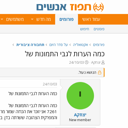
עמוד ראשי
פורומים
מה חדש
משתמשים
פוסטים
חיפוש
פורומים
אקטואליה
על סדר היום
תחבורה ציבורית
כמה הערות לגבי התמונות של
פ
פ
יצחקA
24/10/03
ו
ו
ת
ר
הנושא נעול.
ח
ס
ה
ם
24/10/03
נ
ב
י
ו
ת
כמה הערות לגבי התמונות של
ש
א
א
ר
כמה הערות לגבי התמונות של
י
ך
יצחקA
והמפרקית הצהובה ששרתה בדן. בינתי
New member