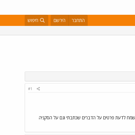
התחבר
הירשם
חיפוש
#1
זוכר את הכרזה שמור מרחק גם על 6285 אני גם זוכר את המדבקה MOREL מודבקת גם על 7002 . אשמח לדעת פרטים על הדברים שכתבתי וגם על הסקניה