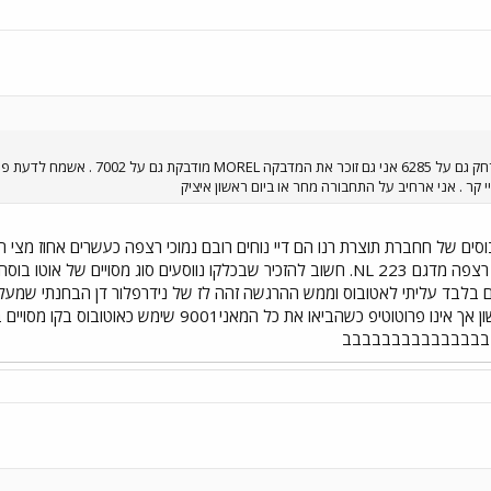
7261 אני זוכר את הכרזה שמור מרחק ג
י קר . אני ארחיב על התחבורה מחר או ביום ראשון איציק
וסים של חחברת תוצרת רנו הם דיי נוחים רובם נמוכי רצפה כעשרים אחוז מצי ה
האוטובוס שאמנם ממוספר כראשון אך אינו פרוטוטיפ כש
בבבבבבבבבבבבבבב