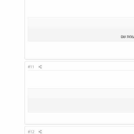
עומת שם
#11
#12