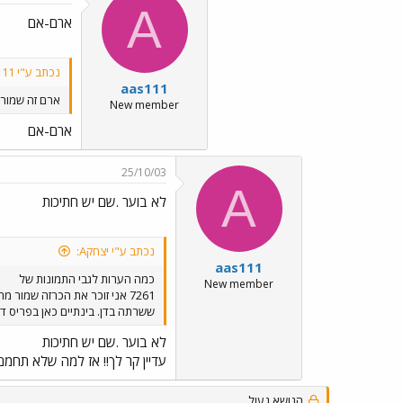
A
ארם-אם
נכתב ע"י aas111:
aas111
ארם זה שמור 
New member
ארם-אם
25/10/03
A
לא בוער .שם יש חתיכות
נכתב ע"י יצחקA:
aas111
כמה הערות לגבי התמונות של
New member
ששרתה בדן. בינתיים כאן בפריס די
לא בוער .שם יש חתיכות
עדיין קר לך!! אז למה שלא תחמם
הנושא נעול.