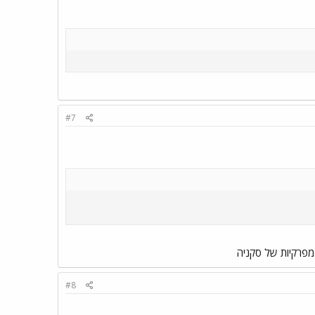
#7
#8