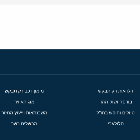
י
שור
הלוואות רק תבקש
מימון רכב רק תבקש
בורסה ושוק ההון
מזג האוויר
טיולים וחופש בחו"ל
משכנתאות וייעוץ מחזור
סלולארי
מבשלים כשר