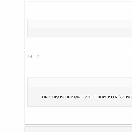
#4
ם על 6285 אני גם זוכר את המדבקה MOREL מודבקת גם על 7002 . אשמח לדעת פרטים על הדברים שכתבתי וגם על הסקניה והמפרקית הצהובה