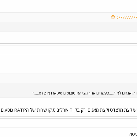
 אנחנו לא ".....כעשרים אחוז מצי האוטובוסים סיטארו מרצדס....."
צדס וקצת מאנים ורק בקו ה אורליבוס,קו שירות של הRATP נוסעים מפרקיות של סקניה
יסו?