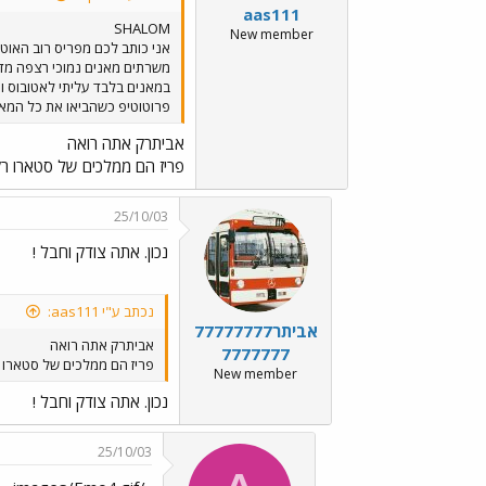
aas111
SHALOM
New member
אני כותב לכם מפריס רוב האוטו
פרוטוטיפ כשהביאו את כל המאני9001 שימש כאוטובוס בקו מסויים בזמן שהשאר שימשו את שאר הנהדגים להתמחות בהם להתראאאאאאאאאאאאבבבבבבבבבבב
אביתרק אתה רואה
פריז הם ממלכים של סטארו רק א
25/10/03
נכון. אתה צודק וחבל !
נכתב ע"י aas111:
אביתר77777777
אביתרק אתה רואה
7777777
פריז הם ממלכים של סטארו רק
New member
נכון. אתה צודק וחבל !
25/10/03