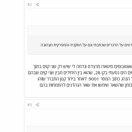
#2
ם על 6285 אני גם זוכר את המדבקה MOREL מודבקת גם על 7002 . אשמח לדעת פרטים על הדברים שכתבתי וגם על הסקניה והמפרקית הצהובה
אוטובוסים סיטארו מרצדס ונדמה לי שיש רק שני קוים בתוך
פריס בהם משרתים מאנים נמוכי רצפה מדגם NL 223. חשוב להזכיר שבכלקו נווסעים סוג מסויים של אוטו בוסחים הים נסעתי בקו 28, שהוא בין היחידים מבין שני קוים שבהם
משר ת מאןכל הקו מצוייד במאנים בלבד עליתי לאטובוס וממש ההרגשה זהה לז של נידרפלור דן הבחנתי שמעל הנהג כתוב המסר 9001. לאחר בירור קטן התברר שזהו
הביאו את כל המאני9001 שימש כאוטובוס בקו מסויים בזמן שהשאר שימשו את שאר הנהדגים להתמחות בהם
#3