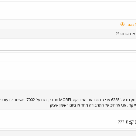
או משחוזר??
7261 אני זוכר את הכרזה שמור מרחק ג
י קר . אני ארחיב על התחבורה מחר או ביום ראשון איציק
 קצת ???