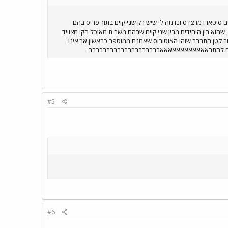
ם סיטארו מרצדס ונדמה לי שיש רק שני קוים בתוך פריס בהם
משרתים מאנים נמוכי רצפה מדגם NL 223. חשוב להזכיר שבכלקו נווסעים סוג מסויים של אוטו בוסחים הים נסעתי בקו 28, שהוא בין היחידים מבין שני קוים שבהם משר ת מאןכל הקו מצוייד
ס וממש ההרגשה זהה לז של נידרפלור דן הבחנתי שמעל הנהג כתוב המסר 9001. לאחר בירור קטן התברר שזהו האוטובוס שאמנם ממוספר כראשון אך אינו
#5
#6