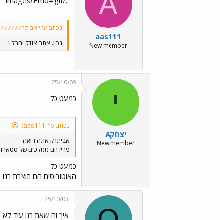
A
../images/Emo4.gif
נכתב ע"י אביתר777777777777777:
aas111
נכון. אתה צודק וחבל !
New member
25/10/03
י
כמעט כל
נכתב ע"י aas111:
יצחקA
אביתרק אתה רואה
New member
פריז הם ממלכים של סטארו רק
כמעט כל
האוטובוסים הם תוצרת רנו יש קצת מר
25/10/03
O
איך זה שאת רנו עוד לא נ