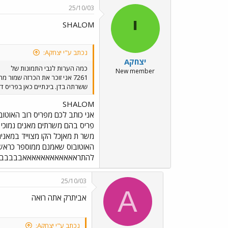
25/10/03
י
SHALOM
נכתב ע"י יצחקA:
יצחקA
כמה הערות לגבי התמונות של
New member
ששרתה בדן. בינתיים כאן בפריס די
SHALOM
אני כותב לכם מפריס רוב האוטוב
להתראאאאאאאאאאאאבבבבב
25/10/03
A
אביתרק אתה רואה
נכתב ע"י יצחקA: