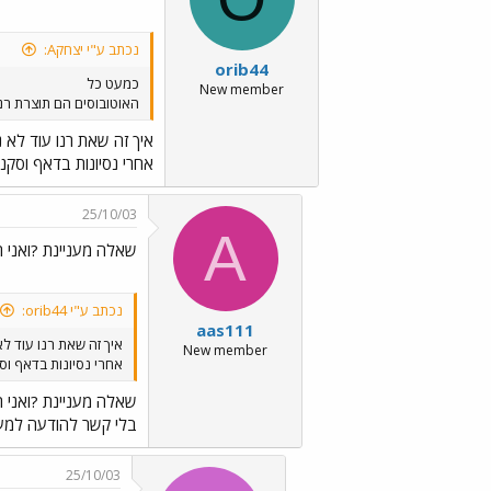
נכתב ע"י יצחקA:
orib44
כמעט כל
New member
האוטובוסים הם תוצרת רנו יש קצת 
איך זה שאת רנו עוד לא נ
אחרי נסיונות בדאף וסקני
25/10/03
A
שאלה מעניינת ?ואני 
נכתב ע"י orib44:
aas111
איך זה שאת רנו עוד לא
New member
אחרי נסיונות בדאף וסק
שאלה מעניינת ?ואני 
בלי קשר להודעה למעל
25/10/03