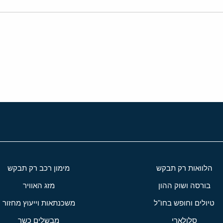
י
שור
הלוואות רק תבקש
מימון רכב רק תבקש
בורסה ושוק ההון
מזג האוויר
טיולים וחופש בחו"ל
משכנתאות וייעוץ מחזור
סלולארי
מבשלים כשר