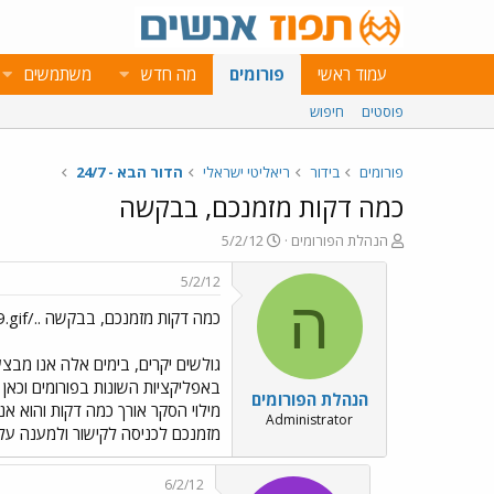
עמוד ראשי
פורומים
מה חדש
משתמשים
פוסטים
חיפוש
פורומים
בידור
ריאליטי ישראלי
הדור הבא - 24/7
כמה דקות מזמנכם, בבקשה
פ
פ
הנהלת הפורומים
5/2/12
ו
ו
ת
ר
5/2/12
ח
ס
ה
כמה דקות מזמנכם, בבקשה ../images/Emo9.gif
ה
ם
נ
ב
ו
ת
גולשים יקרים, בימים אלה אנו מבצ
ש
א
באפליקציות השונות בפורומים וכאן
הנהלת הפורומים
א
ר
מילוי הסקר אורך כמה דקות והוא אנ
י
Administrator
מזמנכם לכניסה לקישור ולמענה על 
ך
6/2/12