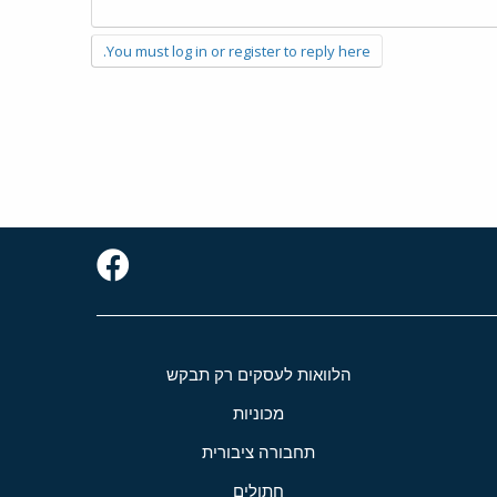
You must log in or register to reply here.
הלוואות לעסקים רק תבקש
מכוניות
תחבורה ציבורית
חתולים