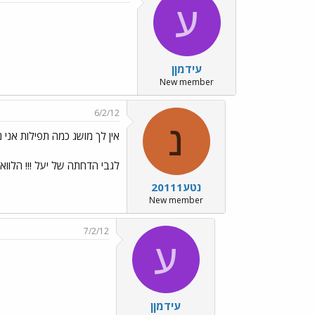
ע
עידמןן
New member
6/2/12
נ
אין לך מושג כמה תפילות אני 
לגבי הדחתה של יעל !!! הלוואי ה
נטע20111
New member
7/2/12
ע
עידמןן