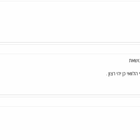
נושאת
לוואי כן יהי רצון .