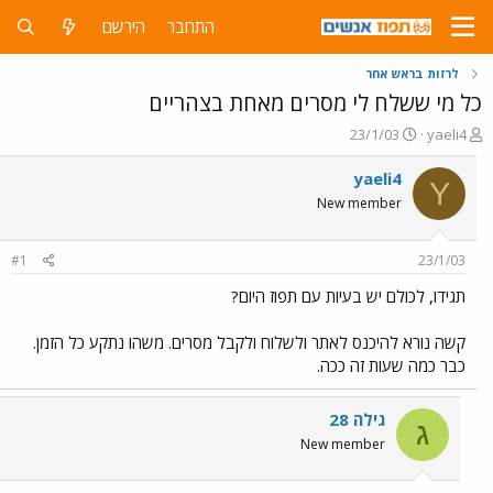
התחבר
הירשם
לרזות בראש אחר
כל מי ששלח לי מסרים מאחת בצהריים
פ
פ
23/1/03
yaeli4
ו
ו
ת
ר
yaeli4
Y
ח
ס
New member
ה
ם
נ
ב
ו
ת
#1
23/1/03
ש
א
א
ר
תגידו, לכולם יש בעיות עם תפוז היום?
י
ך
קשה נורא להיכנס לאתר ולשלוח ולקבל מסרים. משהו נתקע כל הזמן.
כבר כמה שעות זה ככה.
גילה 28
ג
New member