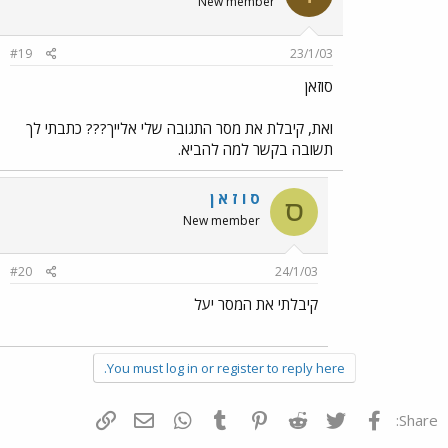
New member
#19
23/1/03
סוזאן
ואת, קיבלת את מסר התגובה שלי אלייך??? כתבתי לך
תשובה בקשר למה להביא.
ס ו ז א ן
ס
New member
#20
24/1/03
קיבלתי את המסר יעל
You must log in or register to reply here.
פייסבוק
Twitter
Reddit
Pinterest
Tumblr
WhatsApp
דואר אלקטרוני
הוסף קישור
Share: