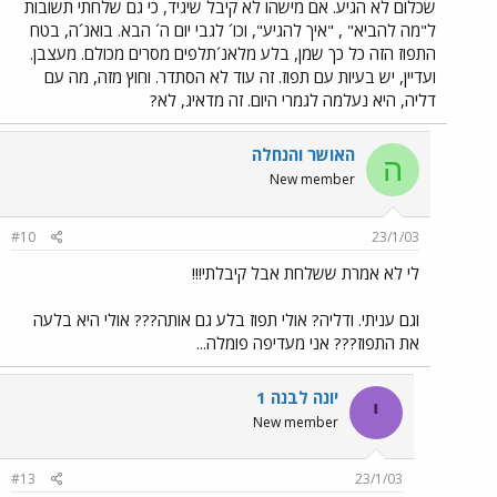
שכלום לא הגיע. אם מישהו לא קיבל שיגיד, כי גם שלחתי תשובות
ל"מה להביא" , "איך להגיע", וכו´ לגבי יום ה´ הבא. בואנ´ה, בטח
התפוז הזה כל כך שמן, בלע מלאנ´תלפים מסרים מכולם. מעצבן.
ועדיין, יש בעיות עם תפוז. זה עוד לא הסתדר. וחוץ מזה, מה עם
דליה, היא נעלמה לגמרי היום. זה מדאיג, לא?
האושר והנחלה
ה
New member
#10
23/1/03
לי לא אמרת ששלחת אבל קיבלתי!!!
וגם עניתי. ודליה? אולי תפוז בלע גם אותה??? אולי היא בלעה
את התפוז??? אני מעדיפה פומלה...
יונה לבנה 1
י
New member
#13
23/1/03