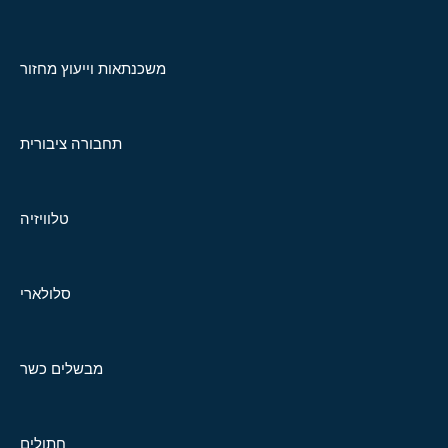
משכנתאות וייעוץ מחזור
תחבורה ציבורית
טלוויזיה
סלולארי
מבשלים כשר
חתולים