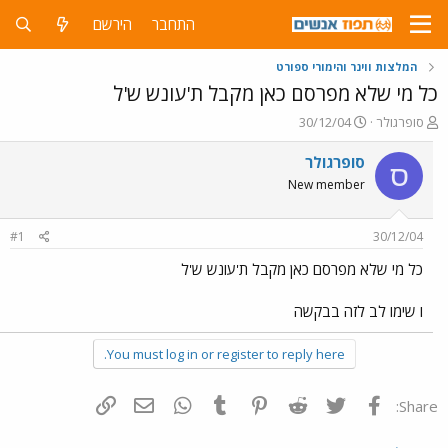
התחבר
הירשם
המלצות ווינר והימורי ספורט
כל מי שלא מפרסם כאן מקבל ת'עונש ש'ל
פ
פ
סופרגולר
30/12/04
ו
ו
ת
ר
סופרגולר
ס
ח
ס
New member
ה
ם
נ
ב
ו
ת
#1
30/12/04
ש
א
א
ר
כל מי שלא מפרסם כאן מקבל ת'עונש ש'ל
י
ך
ו שימו לב לזה בבקשה
You must log in or register to reply here.
פייסבוק
Twitter
Reddit
Pinterest
Tumblr
WhatsApp
דואר אלקטרוני
הוסף קישור
Share: