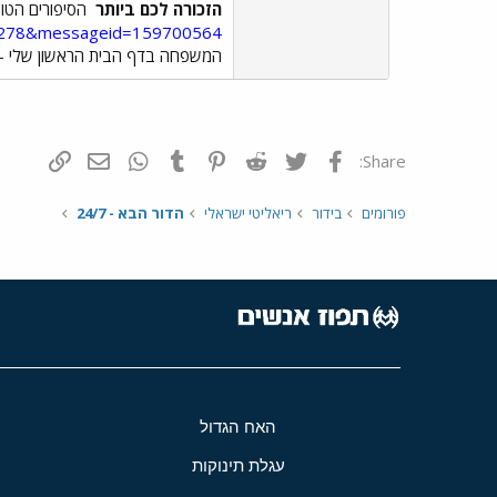
הזכורה לכם ביותר
הסיפורים הטובי
d=2278&messageid=159700564
המשפחה בדף הבית הראשון שלי -
פייסבוק
Twitter
Reddit
Pinterest
Tumblr
WhatsApp
דואר אלקטרונ
הוסף קי
Share:
פורומים
בידור
ריאליטי ישראלי
הדור הבא - 24/7
האח הגדול
עגלת תינוקות