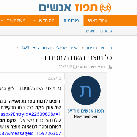
עמוד ראשי
פורומים
מה חדש
משתמשים
פוסטים
חיפוש
פורומים
בידור
ריאליטי ישראלי
הדור הבא - 24/7
כל מוצרי השנה לזוכים ב-
פ
פ
תפוז אנשים מודיע
23/2/12
ו
ו
ת
ר
23/2/12
ח
ס
ת
כל מוצרי השנה לזוכים ב-../images/Emo43.gif
ה
ם
נ
ב
ו
ת
רוצים לזכות בסדנת אפייה
בימי
ש
א
של אורן בקר
. בכל בלוג מתקיימת
תפוז אנשים מודיע
א
ר
ry.aspx?EntryId=2268989&r=1
י
New member
עולם הצרכנות בישראל -
טקס מוצר 
ך
לפורום וספרו לנו
איזה מוצר או שי
2087&messageid=159726367