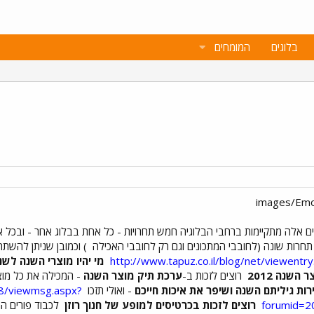
בלוגים
המומחים
ם אלה מתקיימות ברחבי הבלוגיה חמש תחרויות - כל אחת בבלוג אחר - ובכל א
 תחרות שונה (לחובבי המתכונים וגם רק לחובבי האכילה
) וכמובן שניתן להשת
http://www.tapuz.co.il/blog/net/viewent
מי יהיו מוצרי השנה לשנת 12
השנה 2012
רוצים לזכות ב-
ערכת תיק מוצר השנה
- המכילה את כל מוצרי
רות גיליתם השנה ושיפר את איכות חייכם
- ואולי תזכו
08/viewmsg.aspx?
forumid=
רוצים לזכות בכרטיסים למופע של חנוך רוזן
לכבוד פורים המ