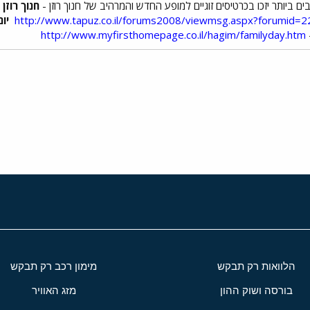
ם ביותר יזכו בכרטיסים זוגיים למופע החדש והמרהיב של חנוך רוזן -
חנוך רוז
http://www.tapuz.co.il/forums2008/viewmsg.aspx?forumi
יו
http://www.myfirsthomepage.co.il/hagim/familyday.htm
י
שור
הלוואות רק תבקש
מימון רכב רק תבקש
בורסה ושוק ההון
מזג האוויר