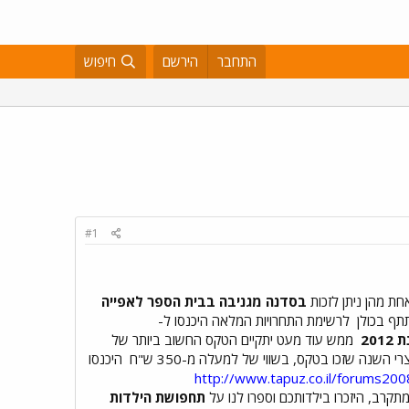
התחבר
הירשם
חיפוש
#1
חת מהן ניתן לזכות
בסדנה מגניבה בבית הספר לאפייה
תתף בכולן
לרשימת התחרויות המלאה היכנסו ל-
20
ממש עוד מעט יתקיים הטקס החשוב ביותר של
 השנה שזכו בטקס, בשווי של למעלה מ-350 ש"ח
היכנסו
http://www.tapuz.co.il/forums20
תקרב, היזכרו בילדותכם וספרו לנו על
תחפושת הילדות