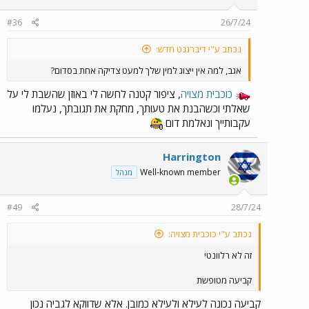
#36
26/7/24
נכתב ע"י דיברגנט חדש:
אגב, למה אין ייצוג למין שלך למעט צדיקה אחת בסדום?
כוכבית מצויה
, ציפור קטנה לחשה לי באוזן שהשבת לי על
שאלתי וכשהבנת את טעותך, מחקת את תגובתך, נעלמו
עקבותייך ונאלמת דום
Harrington
Well-known member
מנהל
#49
28/7/24
נכתב ע"י כוכבית מצויה:
זה לא רלוונטי
קביעה מטופשת
קביעה נכונה לעילא ולעילא כמובן. אלא שדווקא לגביה נכון