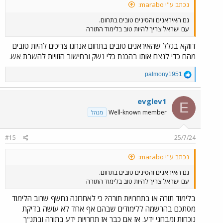
נכתב ע"י marabo:
גם האיראנים והסינים טובים בתחום.
עם ישראל צריך להיות טוב בלימוד התורה
דווקא בגלל שהאיראנים טובים בתחום אנחנו צריכים להיות טובים
מהם כדי לנצח אותו בהכנת כלי נשק ובחישוב הזוויות להשבת אש.
R
palmony1951
e
a
c
evglev1
E
t
Well-known member
מנהל
i
o
n
#15
25/7/24
s
:
נכתב ע"י marabo:
גם האיראנים והסינים טובים בתחום.
עם ישראל צריך להיות טוב בלימוד התורה
בלימוד תורה או בתחרויות תורה? כי לאחרונה נחשף שרוב הלימוד
מסתכם בהרשמה ללימודים שבהם אף אחד לא עושה בדיקת
נוכחות ומבחני ידע. אז אם כבר אז תחרויות ידע בתורה ובתנ"ך