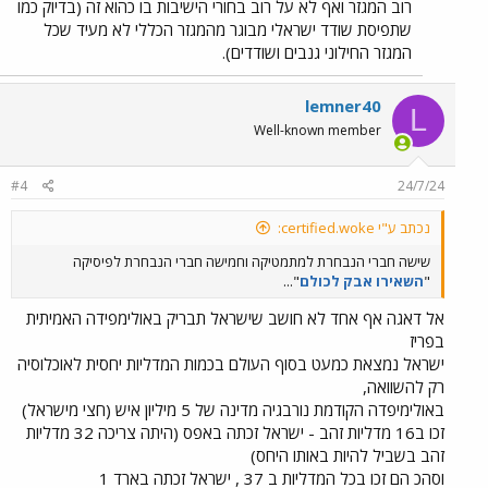
רוב המגזר ואף לא על רוב בחורי הישיבות בו כהוא זה (בדיוק כמו
שתפיסת שודד ישראלי מבוגר מהמגזר הכללי לא מעיד שכל
המגזר החילוני גנבים ושודדים).
lemner40
L
Well-known member
#4
24/7/24
נכתב ע"י certified.woke:
שישה חברי הנבחרת למתמטיקה וחמישה חברי הנבחרת לפיסיקה
"
השאירו אבק לכולם
"...
אל דאגה אף אחד לא חושב שישראל תבריק באולימפידה האמיתית
בפריז
ישראל נמצאת כמעט בסוף העולם בכמות המדליות יחסית לאוכלוסיה
רק להשוואה,
באולימיפדה הקודמת נורבגיה מדינה של 5 מיליון איש (חצי מישראל)
זכו ב16 מדליות זהב - ישראל זכתה באפס (היתה צריכה 32 מדליות
זהב בשביל להיות באותו היחס)
וסהכ הם זכו בכל המדליות ב 37 , ישראל זכתה בארד 1