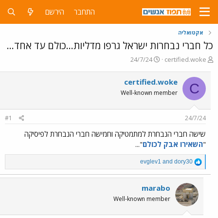
התחבר
הירשם
אקטואליה
כל חברי נבחרות ישראל גרפו מדליות...כולם עד אחד...
פ
פ
24/7/24
certified.woke
ו
ו
ת
ר
certified.woke
C
ח
ס
Well-known member
ה
ם
נ
ב
ו
ת
#1
24/7/24
ש
א
א
ר
שישה חברי הנבחרת למתמטיקה וחמישה חברי הנבחרת לפיסיקה
י
"
השאירו אבק לכולם
"...
ך
R
evglev1
and
dory30
e
a
c
marabo
t
Well-known member
i
o
n