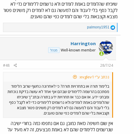
שיוכיחו שהלומדים באמת לומדים ולא נרשמים ללימודים כדי לא
לקבל כסף בלי לעבוד והם למעשה גם לא לומדים רק משיגים פטור
מצבא וקצבאות בלי שהם לומדים כפי שהם טוענים.
R
palmony1951
e
a
c
Harrington
t
Well-known member
מנהל
i
o
n
#48
28/7/24
s
:
נכתב ע"י evglev1:
בלימוד תורה או בתחרויות תורה? כי לאחרונה נחשף שרוב הלימוד
מסתכם בהרשמה ללימודים שבהם אף אחד לא עושה בדיקת נוכחות
ומבחני ידע. אז אם כבר אז תחרויות ידע בתורה ובתנ"ך שיוכיחו
שהלומדים באמת לומדים ולא נרשמים ללימודים כדי לא לקבל כסף
בלי לעבוד והם למעשה גם לא לומדים רק משיגים פטור מצבא
וקצבאות בלי שהם לומדים כפי שהם טוענים.
אין שום חשיפה כזאת כמובן. גם אם נתפסו כמה בחורי ישיבה
שנרשמים ללימודים שהם לא באמת מבצעים, זה לא מעיד על