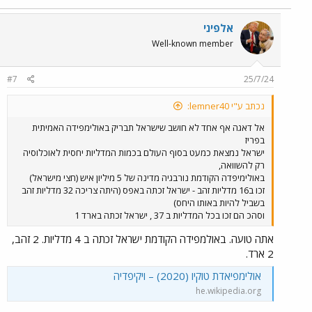
אלפיני
Well-known member
#7
25/7/24
נכתב ע"י lemner40:
אל דאגה אף אחד לא חושב שישראל תבריק באולימפידה האמיתית
בפריז
ישראל נמצאת כמעט בסוף העולם בכמות המדליות יחסית לאוכלוסיה
רק להשוואה,
באולימיפדה הקודמת נורבגיה מדינה של 5 מיליון איש (חצי מישראל)
זכו ב16 מדליות זהב - ישראל זכתה באפס (היתה צריכה 32 מדליות זהב
בשביל להיות באותו היחס)
וסהכ הם זכו בכל המדליות ב 37 , ישראל זכתה בארד 1
אתה טועה. באולמפידה הקודמת ישראל זכתה ב 4 מדליות. 2 זהב,
2 ארד.
אולימפיאדת טוקיו (2020) – ויקיפדיה
he.wikipedia.org