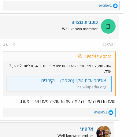
R
evglev1
e
a
c
כוכבית מצויה
כ
t
Well-known member
i
o
n
#8
25/7/24
s
:
נכתב ע"י אלפיני:
אתה טועה. באולמפידה הקודמת ישראל זכתה ב 4 מדליות. 2 זהב, 2
ארד.
אולימפיאדת טוקיו (2020) – ויקיפדיה
he.wikipedia.org
טועה זו מילה עדינה למה שהוא עושה פעם אחרי פעם.
R
evglev1
e
a
c
אלפיני
t
Well-known member
i