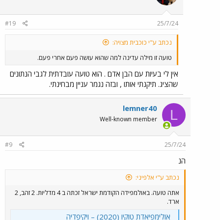
o
n
#19
25/7/24
s
:
נכתב ע"י כוכבית מצויה:
טועה זו מילה עדינה למה שהוא עושה פעם אחרי פעם.
אין לי בעיות עם הבן אדם . הוא טועה עובדתית לגבי הנתונים
שהציג. תיקנתי אותו , ובזה נגמר עניין מבחינתי.
lemner40
L
Well-known member
#9
25/7/24
הנ
נכתב ע"י אלפיני:
אתה טועה. באולמפידה הקודמת ישראל זכתה ב 4 מדליות. 2 זהב, 2
ארד.
אולימפיאדת טוקיו (2020) – ויקיפדיה