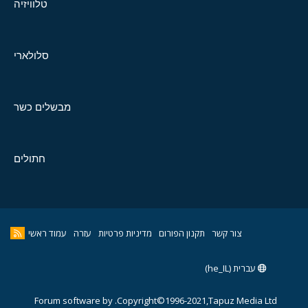
טלוויזיה
סלולארי
מבשלים כשר
חתולים
צור קשר
תקנון הפורום
מדיניות פרטיות
עזרה
עמוד ראשי
עברית (he_IL)
Forum software by
Copyright©1996-2021,Tapuz Media Ltd.