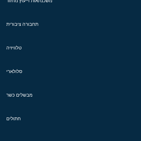
משכנתאות וייעוץ מחזור
תחבורה ציבורית
טלוויזיה
סלולארי
מבשלים כשר
חתולים