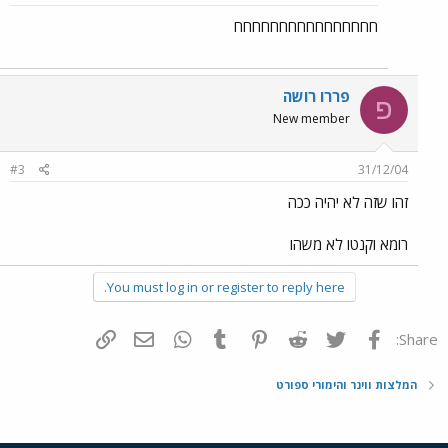
חחחחחחחחחחחחחחחח
פררו רושה
פ
New member
#3
31/12/04
זהו שזה לא יהיה ככה
רומא וקנטו לא משהו
You must log in or register to reply here.
פייסבוק
Twitter
Reddit
Pinterest
Tumblr
WhatsApp
דואר אלקטרוני
הוסף קישור
Share:
המלצות ווינר והימורי ספורט