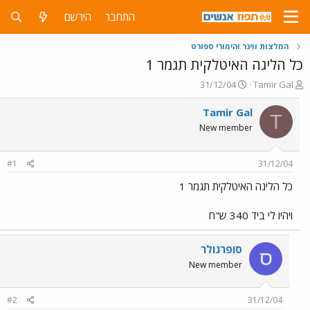
התחבר
הירשם
המלצות ווינר והימורי ספורט
כל הליגה האיטלקית תגמר 1
פ
פ
31/12/04
Tamir Gal
ו
ו
ת
ר
Tamir Gal
T
ח
ס
New member
ה
ם
נ
ב
ו
ת
#1
31/12/04
ש
א
א
ר
כל הליגה האיטלקית תגמר 1
י
ך
ויהיו לי ביד 340 ש"ח
סופרגולר
ס
New member
#2
31/12/04