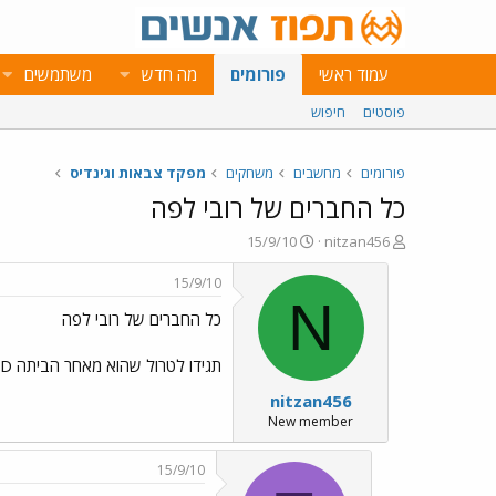
עמוד ראשי
פורומים
מה חדש
משתמשים
פוסטים
חיפוש
פורומים
מחשבים
משחקים
מפקד צבאות וגינדיס
כל החברים של רובי לפה
פ
פ
15/9/10
nitzan456
ו
ו
ת
ר
15/9/10
ח
ס
N
כל החברים של רובי לפה
ה
ם
נ
ב
ו
ת
תגידו לטרול שהוא מאחר הביתה D: האישה מחכה עם שוט מעור XD
ש
א
nitzan456
א
ר
י
New member
ך
15/9/10