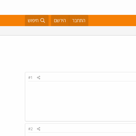
התחבר
הירשם
חיפוש
#1
#2