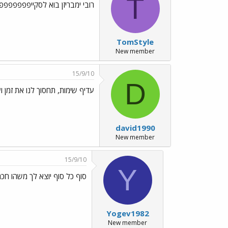
T
רובי ימבריזן בוא לסקייפפפפפ
TomStyle
New member
15/9/10
D
עדיף שימות, תחסוך לנו את זמן ועבודה../90.gif
david1990
New member
15/9/10
Y
סוף כל סוף יוצא לך משהו חכ
Yogev1982
New member