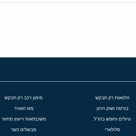
י
שור
הלוואות רק תבקש
מימון רכב רק תבקש
בורסה ושוק ההון
מזג האוויר
טיולים וחופש בחו"ל
משכנתאות וייעוץ מחזור
סלולארי
מבשלים כשר