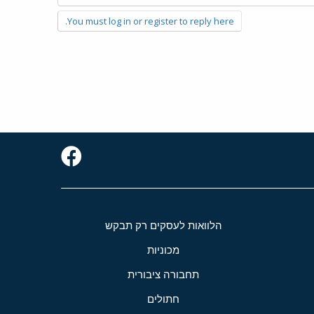
You must log in or register to reply here.
הלוואות לעסקים רק תבקש
מכוניות
תחבורה ציבורית
חתולים