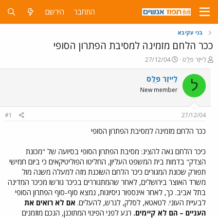
התחבר
הירשם
בני עקיבא
ככר הלחם מזמינה למסיבת הפתרון הסופי
פ
פ
לֵייזֶר פֶּלֶס
27/12/04
ו
ו
ת
ר
לֵייזֶר פֶּלֶס
ל
ח
ס
New member
ה
ם
נ
ב
ו
ת
#1
27/12/04
ש
א
א
ר
ככר הלחם מזמינה למסיבת הפתרון הסופי
י
ך
כיכר הלחם גאה להציג: מסיבת הפתרון הסופי בסיועה של "מכונת
הצדק" בדמות בית המשפט העליון, החליטו הפוליטיקאים כי ביום חמישי
תפורק שכונת המגורים כיכר הלחם השוכנת מזה למעלה משנה מול
משרד האוצר בירושלים, לאחר שהמתגוררים בכיכר גורשו מכיכר המדינה
בתל אביב. כך, לאחר אינספור ניסיונות, נמצא סוף-סוף הפתרון הסופי
לבעיית העוני. לטאטא, לסלק, לגרש, להעלים.
אם לא רואים את
העניים – הם לא קיימים.
רגע לפני הפינוי המתוכנן, הנכם מוזמנים