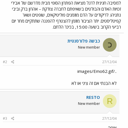
למסיבה חגיגית לרגל מציאת הפתרון הסופי מבית מדרשם של אבירי
זכויות האדם והבולטים בשאיפתם לחברה צודקת – אהרון ברק וביבי
נתניהו. לריקודים על הדם מוזמנים פוליטיקאים, שופטים ושאר
קפיטליסטים. יתר הציבור מוזמן להצטרף להפגנה שתתקיים מחר יום
רביעי הקרוב בשעה 15:00, בכיכר הלחם.
כבשה פלורסנטית
כ
New member
#2
27/12/04
../images/Emo62.gif
לא הבנתי אם זה ציני או לא
RESTO
R
New member
#3
27/12/04
איפה