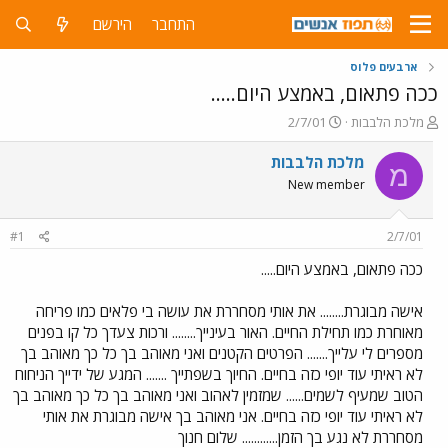
התחבר
הירשם
ארבעים פלוס
ככה פתאום, באמצע היום.....
פ
פ
מלכת הלבבות
2/7/01
ו
ו
ת
ר
מלכת הלבבות
מ
ח
ס
New member
ה
ם
נ
ב
ו
ת
#1
2/7/01
ש
א
א
ר
ככה פתאום, באמצע היום.....
י
ך
אישה מבוגרת........ את אותי מסחררת את עושה בי פלאים כמו פריחה
מאוחרת כמו תחילת החיים. האור בעינייך........ ורכות צעדך כל קו בפנים
מספרים לי עלייך....... הפרטים הקטנים ואני מאוהב בך כל כך מאוהב בך
לא ראיתי עוד יופי כזה בחיים. החיוך בשפתייך ....... המגע של ידייך הניחוח
הטוב שמעיף לשמים...... שמזמין לאהוב ואני מאוהב בך כל כך מאוהב בך
לא ראיתי עוד יופי כזה בחיים. אני מאוהב בך אישה מבוגרת את אותי
מסחררת לא נגע בך הזמן............ שלום חנוך